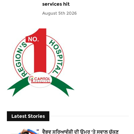
services hit
August 5th 2026
Latest Stories
ਵੈਭਵ ਸੂਰਿਆਵੰਸ਼ੀ ਦੀ ਉਮਰ 'ਤੇ ਸਵਾਲ ਚੁੱਕਣ