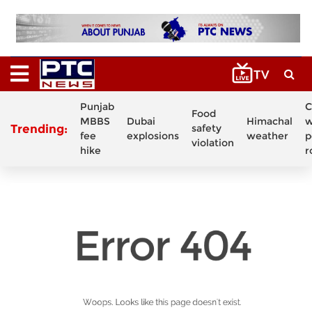
Punjab
C
Food
MBBS
Dubai
Himachal
w
Trending:
safety
fee
explosions
weather
p
violation
hike
r