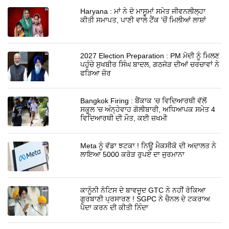
Haryana : ਮਾਂ ਨੇ ਦੋ ਮਾਸੂਮਾਂ ਸਮੇਤ ਜੀਵਨਲੀਲ੍ਹਾ
ਕੀਤੀ ਸਮਾਪਤ, ਪਾਣੀ ਵਾਲੇ ਟੈਂਕ 'ਚੋਂ ਮਿਲੀਆਂ ਲਾਸ਼ਾਂ
2027 Election Preparation : PM ਮੋਦੀ ਨੂੰ ਮਿਲਣ
ਪਹੁੰਚੇ ਸੁਖਬੀਰ ਸਿੰਘ ਬਾਦਲ, ਗਠਜੋੜ ਦੀਆਂ ਚਰਚਾਵਾਂ ਨੇ
ਫੜਿਆ ਜ਼ੋਰ
Bangkok Firing : ਬੈਂਕਾਕ 'ਚ ਵਿਦਿਆਰਥੀ ਵੱਲੋਂ
ਸਕੂਲ 'ਚ ਅੰਨ੍ਹੇਵਾਹ ਗੋਲੀਬਾਰੀ, ਅਧਿਆਪਕ ਸਮੇਤ 4
ਵਿਦਿਆਰਥੀ ਦੀ ਮੌਤ, ਕਈ ਜ਼ਖਮੀ
Meta ਨੂੰ ਵੱਡਾ ਝਟਕਾ ! ਨਿਊ ਮੈਕਸੀਕੋ ਦੀ ਅਦਾਲਤ ਨੇ
ਲਾਇਆ 5000 ਕਰੋੜ ਰੁਪਏ ਦਾ ਜੁਰਮਾਨਾ
ਕਾਨੂੰਨੀ ਨੋਟਿਸ ਦੇ ਬਾਵਜੂਦ GTC ਨੇ ਨਹੀਂ ਰੋਕਿਆ
ਗੁਰਬਾਣੀ ਪ੍ਰਸਾਰਣ ! SGPC ਨੇ ਚੈਨਲ ਦੇ ਟਕਰਾਅ
ਪੈਦਾ ਕਰਨ ਦੀ ਕੀਤੀ ਨਿੰਦਾ