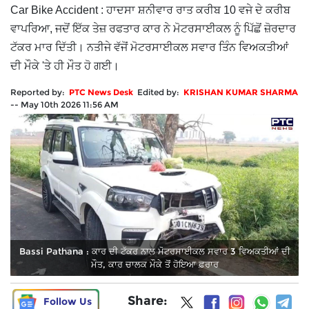
Car Bike Accident : ਹਾਦਸਾ ਸ਼ਨੀਵਾਰ ਰਾਤ ਕਰੀਬ 10 ਵਜੇ ਦੇ ਕਰੀਬ
ਵਾਪਰਿਆ, ਜਦੋਂ ਇੱਕ ਤੇਜ਼ ਰਫਤਾਰ ਕਾਰ ਨੇ ਮੋਟਰਸਾਈਕਲ ਨੂੰ ਪਿੱਛੋਂ ਜ਼ੋਰਦਾਰ
ਟੱਕਰ ਮਾਰ ਦਿੱਤੀ। ਨਤੀਜੇ ਵੱਜੋਂ ਮੋਟਰਸਾਈਕਲ ਸਵਾਰ ਤਿੰਨ ਵਿਅਕਤੀਆਂ
ਦੀ ਮੌਕੇ 'ਤੇ ਹੀ ਮੌਤ ਹੋ ਗਈ।
Reported by:
PTC News Desk
Edited by:
KRISHAN KUMAR SHARMA
--
May 10th 2026 11:56 AM
Bassi Pathana : ਕਾਰ ਦੀ ਟੱਕਰ ਨਾਲ ਮੋਟਰਸਾਈਕਲ ਸਵਾਰ 3 ਵਿਅਕਤੀਆਂ ਦੀ
ਮੌਤ, ਕਾਰ ਚਾਲਕ ਮੌਕੇ ਤੋਂ ਹੋਇਆ ਫ਼ਰਾਰ
Share:
Follow Us