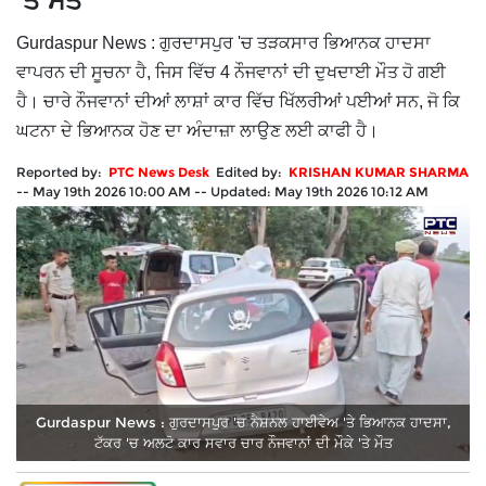
'ਤੇ ਮੌਤ
Gurdaspur News : ਗੁਰਦਾਸਪੁਰ 'ਚ ਤੜਕਸਾਰ ਭਿਆਨਕ ਹਾਦਸਾ
ਵਾਪਰਨ ਦੀ ਸੂਚਨਾ ਹੈ, ਜਿਸ ਵਿੱਚ 4 ਨੌਜਵਾਨਾਂ ਦੀ ਦੁਖਦਾਈ ਮੌਤ ਹੋ ਗਈ
ਹੈ। ਚਾਰੇ ਨੌਜਵਾਨਾਂ ਦੀਆਂ ਲਾਸ਼ਾਂ ਕਾਰ ਵਿੱਚ ਖਿੱਲਰੀਆਂ ਪਈਆਂ ਸਨ, ਜੋ ਕਿ
ਘਟਨਾ ਦੇ ਭਿਆਨਕ ਹੋਣ ਦਾ ਅੰਦਾਜ਼ਾ ਲਾਉਣ ਲਈ ਕਾਫੀ ਹੈ।
Reported by:
PTC News Desk
Edited by:
KRISHAN KUMAR SHARMA
--
May 19th 2026 10:00 AM
--
Updated:
May 19th 2026 10:12 AM
Gurdaspur News : ਗੁਰਦਾਸਪੁਰ 'ਚ ਨੈਸ਼ਨਲ ਹਾਈਵੇਅ 'ਤੇ ਭਿਆਨਕ ਹਾਦਸਾ,
ਟੱਕਰ 'ਚ ਅਲਟੋ ਕਾਰ ਸਵਾਰ ਚਾਰ ਨੌਜਵਾਨਾਂ ਦੀ ਮੌਕੇ 'ਤੇ ਮੌਤ