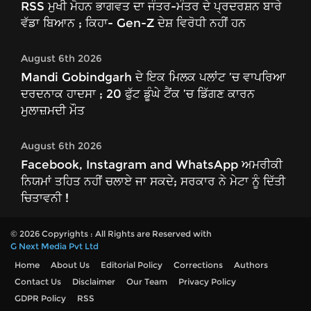
RSS ਮੁਖੀ ਮੋਹਨ ਭਾਗਵਤ ਦਾ ਜੰਤਰ-ਮੰਤਰ ਦੇ ਪ੍ਰਦਰਸ਼ਨ ਬਾਰੇ
ਵੱਡਾ ਬਿਆਨ ; ਕਿਹਾ- Gen-Z ਦੇਸ਼ ਵਿਰੋਧੀ ਨਹੀਂ ਹਨ
August 6th 2026
Mandi Gobindgarh ਦੇ ਇਕ ਮਿਲਕ ਪਲਾਂਟ ’ਚ ਵਾਪਰਿਆ
ਦਰਦਨਾਕ ਹਾਦਸਾ ; 20 ਫੁੱਟ ਡੂੰਘੇ ਟੈਂਕ ’ਚ ਡਿੱਗਣ ਕਾਰਨ
ਮੁਲਾਜ਼ਮਦੀ ਮੌਤ
August 6th 2026
Facebook, Instagram and WhatsApp ਅਮਰੀਕੀ
ਨਿਯਮਾਂ ਤਹਿਤ ਨਹੀਂ ਚਲਾਏ ਜਾ ਸਕਦੇ; ਸਰਕਾਰ ਨੇ ਮੇਟਾ ਨੂੰ ਦਿੱਤੀ
ਚਿਤਾਵਨੀ !
© 2026 Copyrights : All Rights are Reserved with
G Next Media Pvt Ltd
Home
About Us
Editorial Policy
Corrections
Authors
Contact Us
Disclaimer
Our Team
Privacy Policy
GDPR Policy
RSS