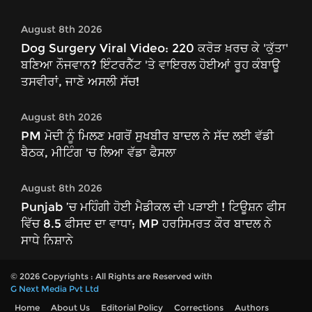
August 8th 2026
Dog Surgery Viral Video: 220 ਕਰੋੜ ਖ਼ਰਚ ਕੇ 'ਕੁੱਤਾ'
ਬਣਿਆ ਨੌਜਵਾਨ? ਇੰਟਰਨੈੱਟ 'ਤੇ ਵਾਇਰਲ ਹੋਈਆਂ ਰੂਹ ਕੰਬਾਊ
ਤਸਵੀਰਾਂ, ਜਾਣੋ ਅਸਲੀ ਸੱਚ!
August 8th 2026
PM ਮੋਦੀ ਨੂੰ ਮਿਲਣ ਮਗਰੋਂ ਸੁਖਬੀਰ ਬਾਦਲ ਨੇ ਸੱਦ ਲਈ ਵੱਡੀ
ਬੈਠਕ, ਮੀਟਿੰਗ 'ਚ ਲਿਆ ਵੱਡਾ ਫੈਸਲਾ
August 8th 2026
Punjab ’ਚ ਮਹਿੰਗੀ ਹੋਈ ਮੈਡੀਕਲ ਦੀ ਪੜਾਈ ! ਟਿਊਸ਼ਨ ਫੀਸ
ਵਿੱਚ 8.5 ਫੀਸਦ ਦਾ ਵਾਧਾ; MP ਹਰਸਿਮਰਤ ਕੌਰ ਬਾਦਲ ਨੇ
ਸਾਧੇ ਨਿਸ਼ਾਨੇ
© 2026 Copyrights : All Rights are Reserved with
G Next Media Pvt Ltd
Home
About Us
Editorial Policy
Corrections
Authors