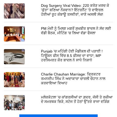
Dog Surgery Viral Video: 220 ਕਰੋੜ ਖ਼ਰਚ ਕੇ
'ਕੁੱਤਾ' ਬਣਿਆ ਨੌਜਵਾਨ? ਇੰਟਰਨੈੱਟ 'ਤੇ ਵਾਇਰਲ
ਹੋਈਆਂ ਰੂਹ ਕੰਬਾਊ ਤਸਵੀਰਾਂ, ਜਾਣੋ ਅਸਲੀ ਸੱਚ!
PM ਮੋਦੀ ਨੂੰ ਮਿਲਣ ਮਗਰੋਂ ਸੁਖਬੀਰ ਬਾਦਲ ਨੇ ਸੱਦ ਲਈ
ਵੱਡੀ ਬੈਠਕ, ਮੀਟਿੰਗ 'ਚ ਲਿਆ ਵੱਡਾ ਫੈਸਲਾ
Punjab ’ਚ ਮਹਿੰਗੀ ਹੋਈ ਮੈਡੀਕਲ ਦੀ ਪੜਾਈ !
ਟਿਊਸ਼ਨ ਫੀਸ ਵਿੱਚ 8.5 ਫੀਸਦ ਦਾ ਵਾਧਾ; MP
ਹਰਸਿਮਰਤ ਕੌਰ ਬਾਦਲ ਨੇ ਸਾਧੇ ਨਿਸ਼ਾਨੇ
Charlie Chauhan Marriage: ਕ੍ਰਿਕਟਰ
ਰਮਨਦੀਪ ਸਿੰਘ ਨੇ ਅਦਾਕਾਰਾ ਚਾਰਲੀ ਚੌਹਾਨ ਨਾਲ
ਕਰਵਾਇਆ ਵਿਆਹ
ਮਲੇਰਕੋਟਲਾ 'ਚ ਕਾਂਗਰਸੀਆਂ ਦਾ ਗ਼ਦਰ, ਜੱਸੀ ਤੇ ਰਜ਼ੀਆ
ਦੇ ਸਮਰਥਕ ਭਿੜੇ, ਸਟੇਜ ਤੋਂ ਹੇਠਾਂ ਉੱਤਰੇ ਰਾਜਾ ਵੜਿੰਗ