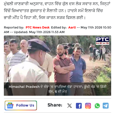
ਮੁੱਢਲੀ ਜਾਣਕਾਰੀ ਅਨੁਸਾਰ, ਵਾਹਨ ਵਿੱਚ ਕੁੱਲ ਦਸ ਲੋਕ ਸਵਾਰ ਸਨ, ਜਿਨ੍ਹਾਂ
ਵਿੱਚੋਂ ਜ਼ਿਆਦਾਤਰ ਗੁਜਰਾਤ ਦੇ ਸੈਲਾਨੀ ਹਨ। ਹਾਦਸੇ ਸਮੇਂ ਇਲਾਕੇ ਵਿੱਚ
ਭਾਰੀ ਮੀਂਹ ਪੈ ਰਿਹਾ ਸੀ, ਜਿਸ ਕਾਰਨ ਸੜਕ ਫਿਸਲ ਗਈ।
Reported by:
PTC News Desk
Edited by:
Aarti
--
May 11th 2026 10:50
AM
--
Updated:
May 11th 2026 11:53 AM
Himachal Pradesh ਦੇ ਚੰਬਾ ’ਚ ਵਾਪਰਿਆ ਵੱਡਾ ਹਾਦਸਾ; ਡੂੰਘੀ ਖੱਡ ’ਚ ਡਿੱਗੀ
ਬੱਸ, 6 ਦੀ ਮੌਤ
Share:
Follow Us