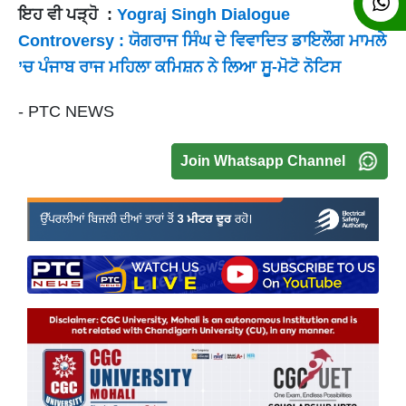
ਇਹ ਵੀ ਪੜ੍ਹੋ :
Yograj Singh Dialogue
Controversy : ਯੋਗਰਾਜ ਸਿੰਘ ਦੇ ਵਿਵਾਦਿਤ ਡਾਇਲੌਗ ਮਾਮਲੇ
’ਚ ਪੰਜਾਬ ਰਾਜ ਮਹਿਲਾ ਕਮਿਸ਼ਨ ਨੇ ਲਿਆ ਸੂ-ਮੋਟੋ ਨੋਟਿਸ
- PTC NEWS
Join Whatsapp Channel