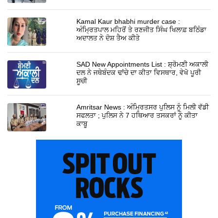
Kamal Kaur bhabhi murder case :
ਅੰਮ੍ਰਿਤਪਾਲ ਮਹਿਰੋਂ ਤੇ ਰਣਜੀਤ ਸਿੰਘ ਖਿਲਾਫ਼ ਬਠਿੰਡਾ
ਅਦਾਲਤ ਨੇ ਦੋਸ਼ ਤੈਅ ਕੀਤੇ
SAD New Appointments List : ਸ਼੍ਰੋਮਣੀ ਅਕਾਲੀ
ਦਲ ਨੇ ਜਥੇਬੰਦਕ ਢਾਂਚੇ ਦਾ ਕੀਤਾ ਵਿਸਥਾਰ, ਵੇਖੋ ਪੂਰੀ
ਸੂਚੀ
Amritsar News : ਅੰਮ੍ਰਿਤਸਰ ਪੁਲਿਸ ਨੂੰ ਮਿਲੀ ਵੱਡੀ
ਸਫਲਤਾ ; ਪੁਲਿਸ ਨੇ 7 ਹਥਿਆਰ ਤਸਕਰਾਂ ਨੂੰ ਕੀਤਾ
ਕਾਬੂ