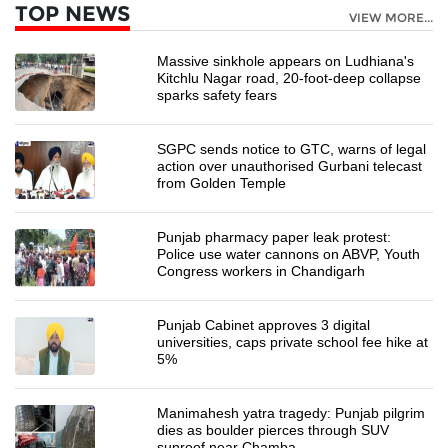
TOP NEWS
VIEW MORE...
Massive sinkhole appears on Ludhiana's
Kitchlu Nagar road, 20-foot-deep collapse
sparks safety fears
SGPC sends notice to GTC, warns of legal
action over unauthorised Gurbani telecast
from Golden Temple
Punjab pharmacy paper leak protest:
Police use water cannons on ABVP, Youth
Congress workers in Chandigarh
Punjab Cabinet approves 3 digital
universities, caps private school fee hike at
5%
Manimahesh yatra tragedy: Punjab pilgrim
dies as boulder pierces through SUV
sunroof near Chamba