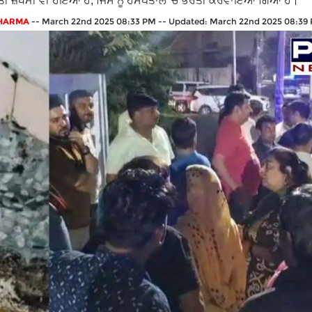
ਕਤੀ ਜ਼ਖਮੀ ਵੀ ਹੋਇਆ ਹੈ, ਜਿਸ ਨੂੰ ਹਸਪਤਾਲ 'ਚ ਭਰਤੀ ਕਰਵਾਇਆ ਗਿਆ ਹੈ।
SHARMA
--
March 22nd 2025 08:33 PM
--
Updated:
March 22nd 2025 08:39