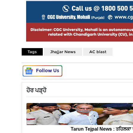
Tags
Jhajjar News
AC blast
Follow Us
ਹੋਰ ਪੜ੍ਹੋ
Tarun Tejpal News : ਤਹਿਲਕਾ 