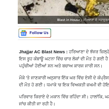
Blast in House : ਹਰਿਆਣਾ ਦੇ ਬਹਾਦੁਰਗੜ੍
Follow Us
Jhajjar AC Blast News :
ਹਰਿਆਣਾ ਦੇ ਝੱਜਰ ਜ਼ਿਲ੍ਹੇ
ਇਸ ਰੂਹ ਕੰਬਾਊ ਘਟਨਾ ਵਿੱਚ ਚਾਰ ਲੋਕਾਂ ਦੀ ਮੌਤ ਹੋ ਗਈ ਹੈ। 
ਪਹੁੰਚੀਆਂ ਹੋਈਆਂ ਸਨ ਅਤੇ ਬਚਾਅ ਕਾਰਜ ਜਾਰੀ ਸਨ।
ਮੌਕੇ 'ਤੇ ਜਾਣਕਾਰੀ ਅਨੁਸਾਰ ਇੱਕ ਘਰ ਵਿੱਚ ਏਸੀ ਦੇ ਕੰਪ੍
ਦੀ ਮੌਤ ਹੋ ਗਈ। ਧਮਾਕੇ 'ਚ ਇਕ ਵਿਅਕਤੀ ਜ਼ਖਮੀ ਵੀ ਹ
ਪਰਿਵਾਰ ਕਿਰਾਏ ਦੇ ਮਕਾਨ ਵਿੱਚ ਰਹਿੰਦਾ ਸੀ। ਹਾਲਾਂਕਿ, ਘਟਨ
ਜਾਂਚ ਕੀਤੀ ਜਾ ਰਹੀ ਹੈ।