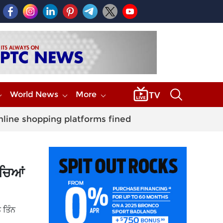
World News
More
nline shopping platforms fined
ੱਚਿਆਂ
 ਤਿੰਨ