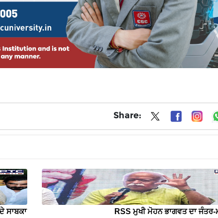
Share:
ਦੇ ਸਾਬਕਾ
RSS ਮੁਖੀ ਮੋਹਨ ਭਾਗਵਤ ਦਾ ਜੰਤਰ-ਮ