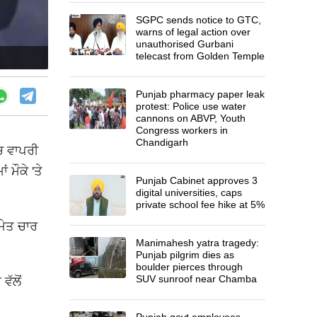
SGPC sends notice to GTC,
warns of legal action over
unauthorised Gurbani
telecast from Golden Temple
Punjab pharmacy paper leak
protest: Police use water
cannons on ABVP, Youth
Congress workers in
Chandigarh
ਚ ਵਾਪਰੀ
 ਮੌਕੇ 'ਤੇ
Punjab Cabinet approves 3
digital universities, caps
private school fee hike at 5%
ਮੇਤ ਚਾਰ
Manimahesh yatra tragedy:
Punjab pilgrim dies as
boulder pierces through
SUV sunroof near Chamba
ੱਲੋਂ
Punjab govt employees