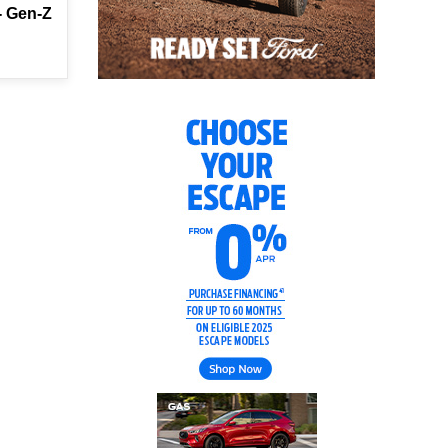
ਾ- Gen-Z