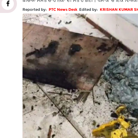
ਬੱਚਿਆਂ ਸਮੇਤ ਚਾਰ ਲੋਕਾਂ ਦੀ ਮੌਤ ਹੋ ਗਈ। ਧਮਾਕੇ 'ਚ ਇਕ ਵਿਅ
Reported by:
PTC News Desk
Edited by:
KRISHAN KUMAR 