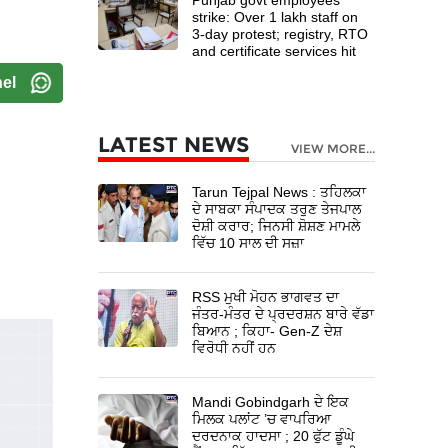
strike: Over 1 lakh staff on
3-day protest; registry, RTO
and certificate services hit
el
LATEST NEWS
VIEW MORE...
Tarun Tejpal News : ਤਹਿਲਕਾ
ਦੇ ਸਾਬਕਾ ਸੰਪਾਦਕ ਤਰੁਣ ਤੇਜਪਾਲ
ਦੋਸ਼ੀ ਕਰਾਰ; ਜਿਨਸੀ ਸ਼ੋਸ਼ਣ ਮਾਮਲੇ
ਵਿੱਚ 10 ਸਾਲ ਦੀ ਸਜ਼ਾ
RSS ਮੁਖੀ ਮੋਹਨ ਭਾਗਵਤ ਦਾ
ਜੰਤਰ-ਮੰਤਰ ਦੇ ਪ੍ਰਦਰਸ਼ਨ ਬਾਰੇ ਵੱਡਾ
ਬਿਆਨ ; ਕਿਹਾ- Gen-Z ਦੇਸ਼
ਵਿਰੋਧੀ ਨਹੀਂ ਹਨ
Mandi Gobindgarh ਦੇ ਇਕ
ਮਿਲਕ ਪਲਾਂਟ ’ਚ ਵਾਪਰਿਆ
ਦਰਦਨਾਕ ਹਾਦਸਾ ; 20 ਫੁੱਟ ਡੂੰਘੇ