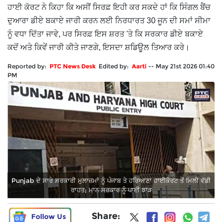
ਹਾਈ ਕੋਰਟ ਨੇ ਕਿਹਾ ਕਿ ਅਸੀਂ ਸਿਰਫ਼ ਇਹੀ ਕਰ ਸਕਦੇ ਹਾਂ ਕਿ ਸਿੰਗਲ ਬੈਂਚ
ਦੁਆਰਾ ਡੀਏ ਬਕਾਏ ਜਾਰੀ ਕਰਨ ਲਈ ਨਿਰਧਾਰਤ 30 ਜੂਨ ਦੀ ਸਮਾਂ ਸੀਮਾ
ਨੂੰ ਵਧਾ ਦਿੱਤਾ ਜਾਵੇ, ਪਰ ਸਿਰਫ਼ ਇਸ ਸ਼ਰਤ 'ਤੇ ਕਿ ਸਰਕਾਰ ਡੀਏ ਬਕਾਏ
ਕਦੋਂ ਅਤੇ ਕਿਵੇਂ ਜਾਰੀ ਕੀਤੇ ਜਾਣਗੇ, ਇਸਦਾ ਸ਼ਡਿਊਲ ਤਿਆਰ ਕਰੇ।
Reported by:
PTC News Desk
Edited by:
Aarti
--
May 21st 2026 01:40
PM
Punjab ਦੇ ਸਾਰੇ ਸਰਕਾਰੀ ਮੁਲਾਜ਼ਮਾਂ ਨੂੰ ਪੰਜਾਬ ਤੇ ਹਰਿਆਣਾ ਹਾਈਕੋਰਟ ਤੋਂ ਮਿਲੀ ਵੱਡੀ
ਰਾਹਤ; ਮਾਨ ਸਰਕਾਰ ਨੂੰ ਪਾਈ ਝਾੜ
Share:
Follow Us