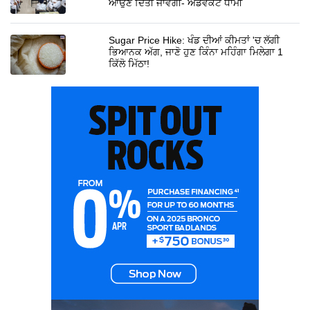
ਆਉਣ ਦਿੱਤੀ ਜਾਵੇਗੀ- ਐਡਵੋਕੇਟ ਧਾਮੀ
Sugar Price Hike: ਖੰਡ ਦੀਆਂ ਕੀਮਤਾਂ 'ਚ ਲੱਗੀ
ਭਿਆਨਕ ਅੱਗ, ਜਾਣੋ ਹੁਣ ਕਿੰਨਾ ਮਹਿੰਗਾ ਮਿਲੇਗਾ 1
ਕਿੱਲੋ ਮਿੱਠਾ!