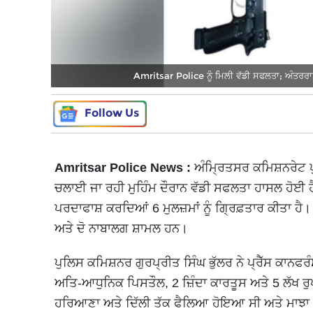
Amritsar Police ਨੂੰ ਮਿਲੀ ਵੱਡੀ ਸਫਲਤਾ; ਅੰਤਰਰਾ
Follow Us
Amritsar Police News :
ਅੰਮ੍ਰਿਤਸਰ ਕਮਿਸ਼ਨਰੇਟ ਪੁ
ਚਲਾਈ ਜਾ ਰਹੀ ਮੁਹਿੰਮ ਦੌਰਾਨ ਵੱਡੀ ਸਫਲਤਾ ਹਾਸਲ ਹੋਈ ਹ
ਪਰਦਾਫਾਸ਼ ਕਰਦਿਆਂ 6 ਮੁਲਜ਼ਮਾਂ ਨੂੰ ਗ੍ਰਿਫ਼ਤਾਰ ਕੀਤਾ ਹੈ
ਅਤੇ ਦੋ ਨਾਬਾਲਗ ਸ਼ਾਮਲ ਹਨ।
ਪੁਲਿਸ ਕਮਿਸ਼ਨਰ ਗੁਰਪ੍ਰੀਤ ਸਿੰਘ ਭੁੱਲਰ ਨੇ ਪ੍ਰੈੱਸ ਕਾਨਫਰੰ
ਅਤਿ-ਆਧੁਨਿਕ ਪਿਸਤੌਲ, 2 ਜ਼ਿੰਦਾ ਕਾਰਤੂਸ ਅਤੇ 5 ਲੱਖ ਰ
ਹਰਿਆਣਾ ਅਤੇ ਦਿੱਲੀ ਤੱਕ ਫੈਲਿਆ ਹੋਇਆ ਸੀ ਅਤੇ ਮਾਝਾ ਤ