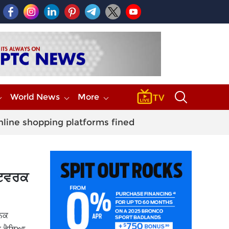
World News
More
nline shopping platforms fined
ੱਟਵਰਕ
ਨਿਕ