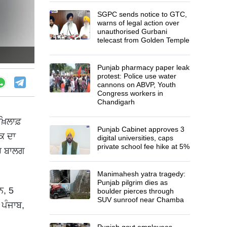
SGPC sends notice to GTC,
warns of legal action over
unauthorised Gurbani
telecast from Golden Temple
Punjab pharmacy paper leak
protest: Police use water
cannons on ABVP, Youth
Congress workers in
Chandigarh
਼ਿਲਾਫ਼
Punjab Cabinet approves 3
ਕ ਦਾ
digital universities, caps
private school fee hike at 5%
ੋਰ ਬਾਲਗ
Manimahesh yatra tragedy:
Punjab pilgrim dies as
ਨ, 5
boulder pierces through
SUV sunroof near Chamba
ਪੰਜਾਬ,
Punjab govt employees