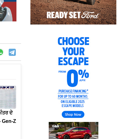
ੰਤਰ ਦੇ
ਾ- Gen-Z