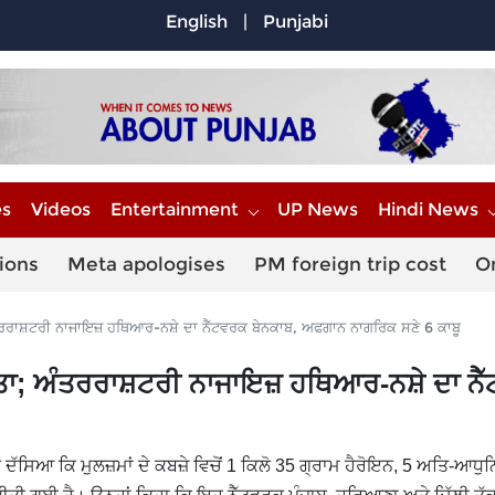
English
|
Punjabi
es
Videos
Entertainment
UP News
Hindi News
ions
Meta apologises
PM foreign trip cost
O
ਰਰਾਸ਼ਟਰੀ ਨਾਜਾਇਜ਼ ਹਥਿਆਰ-ਨਸ਼ੇ ਦਾ ਨੈੱਟਵਰਕ ਬੇਨਕਾਬ, ਅਫਗਾਨ ਨਾਗਰਿਕ ਸਣੇ 6 ਕਾਬੂ
ਤਾ; ਅੰਤਰਰਾਸ਼ਟਰੀ ਨਾਜਾਇਜ਼ ਹਥਿਆਰ-ਨਸ਼ੇ ਦਾ ਨੈ
ਨ ਦੱਸਿਆ ਕਿ ਮੁਲਜ਼ਮਾਂ ਦੇ ਕਬਜ਼ੇ ਵਿਚੋਂ 1 ਕਿਲੋ 35 ਗ੍ਰਾਮ ਹੈਰੋਇਨ, 5 ਅਤਿ-ਆਧੁ