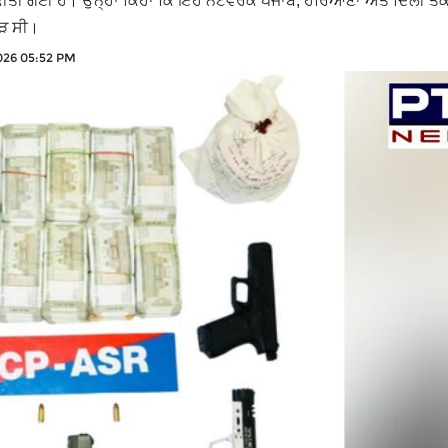
ਕੀਤੀ ਗਈ ਹੈ। ਉਨ੍ਹਾਂ ਕਿਹਾ ਕਿ ਇਹ ਨੈੱਟਵਰਕ ਪੰਜਾਬ, ਹਰਿਆਣਾ ਅਤੇ ਦਿੱਲੀ ਤੱ
ਕੜ ਸੀ।
026 05:52 PM