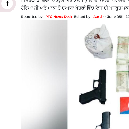
ਪਿਸਤੌਲ, 2 ਜ਼ਿੰਦਾ ਕਾਰਤੂਸ ਅਤੇ 5 ਲੱਖ ਰੁਪਏ ਦੀ ਨਕਦੀ ਬਰਾਮਦ 
ਹੋਇਆ ਸੀ ਅਤੇ ਮਾਝਾ ਤੇ ਦੁਆਬਾ ਖੇਤਰਾਂ ਵਿੱਚ ਇਸ ਦੀ ਮਜ਼ਬੂਤ ਪ
Reported by:
PTC News Desk
Edited by:
Aarti
--
June 05th 2