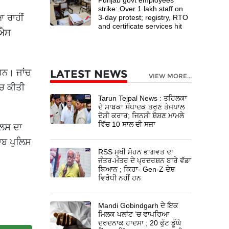
strike: Over 1 lakh staff on
ਆ ਰਾਹੀਂ
3-day protest; registry, RTO
and certificate services hit
ੀਐਸ
 ਹਨ। ਜਾਂਚ
LATEST NEWS
VIEW MORE...
ਂਚ ਕੀਤੀ
Tarun Tejpal News : ਤਹਿਲਕਾ
ਦੇ ਸਾਬਕਾ ਸੰਪਾਦਕ ਤਰੁਣ ਤੇਜਪਾਲ
ਦੋਸ਼ੀ ਕਰਾਰ; ਜਿਨਸੀ ਸ਼ੋਸ਼ਣ ਮਾਮਲੇ
ਵਿੱਚ 10 ਸਾਲ ਦੀ ਸਜ਼ਾ
ਲਿਸ ਦਾ
ਜਾਬ ਪੁਲਿਸ
RSS ਮੁਖੀ ਮੋਹਨ ਭਾਗਵਤ ਦਾ
ਜੰਤਰ-ਮੰਤਰ ਦੇ ਪ੍ਰਦਰਸ਼ਨ ਬਾਰੇ ਵੱਡਾ
ਬਿਆਨ ; ਕਿਹਾ- Gen-Z ਦੇਸ਼
ਵਿਰੋਧੀ ਨਹੀਂ ਹਨ
Mandi Gobindgarh ਦੇ ਇਕ
ਮਿਲਕ ਪਲਾਂਟ ’ਚ ਵਾਪਰਿਆ
ਦਰਦਨਾਕ ਹਾਦਸਾ ; 20 ਫੁੱਟ ਡੂੰਘੇ