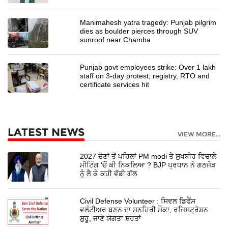
Manimahesh yatra tragedy: Punjab pilgrim
dies as boulder pierces through SUV
sunroof near Chamba
Punjab govt employees strike: Over 1 lakh
staff on 3-day protest; registry, RTO and
certificate services hit
LATEST NEWS
VIEW MORE...
2027 ਚੋਣਾਂ ਤੋਂ ਪਹਿਲਾਂ PM modi ਤੇ ਸੁਖਬੀਰ ਵਿਚਾਲੇ
ਮੀਟਿੰਗ 'ਚੋਂ ਕੀ ਨਿਕਲਿਆ ? BJP ਪ੍ਰਧਾਨ ਨੇ ਗਠਜੋੜ
ਨੂੰ ਲੈ ਕੇ ਕਹੀ ਵੱਡੀ ਗੱਲ
Civil Defense Volunteer : ਸਿਵਲ ਡਿਫੈਂਸ
ਵਲੰਟੀਅਰ ਬਣਨ ਦਾ ਸੁਨਹਿਰੀ ਮੌਕਾ, ਰਜਿਸਟ੍ਰੇਸ਼ਨ
ਸ਼ੁਰੂ, ਜਾਣੋ ਯੋਗਤਾ ਸ਼ਰਤਾਂ