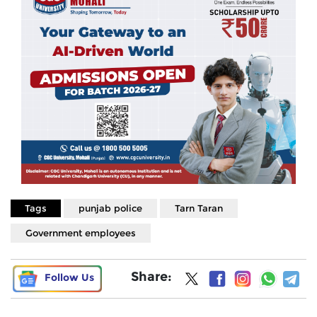
Tags
punjab police
Tarn Taran
Government employees
Share:
Follow Us