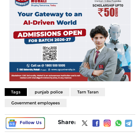
Tags
punjab police
Tarn Taran
Government employees
Share:
Follow Us