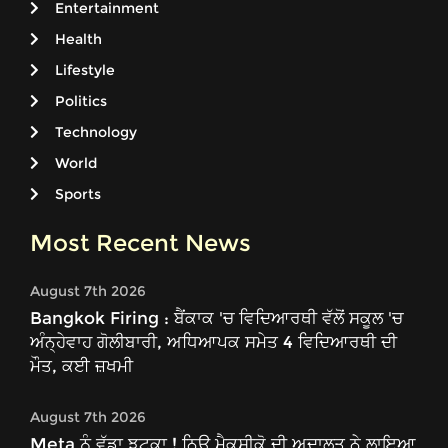
Entertainment
Health
Lifestyle
Politics
Technology
World
Sports
Most Recent News
August 7th 2026
Bangkok Firing : ਬੈਂਕਾਕ 'ਚ ਵਿਦਿਆਰਥੀ ਵੱਲੋਂ ਸਕੂਲ 'ਚ
ਅੰਨ੍ਹੇਵਾਹ ਗੋਲੀਬਾਰੀ, ਅਧਿਆਪਕ ਸਮੇਤ 4 ਵਿਦਿਆਰਥੀ ਦੀ
ਮੌਤ, ਕਈ ਜ਼ਖਮੀ
August 7th 2026
Meta ਨੂੰ ਵੱਡਾ ਝਟਕਾ ! ਨਿਊ ਮੈਕਸੀਕੋ ਦੀ ਅਦਾਲਤ ਨੇ ਲਾਇਆ