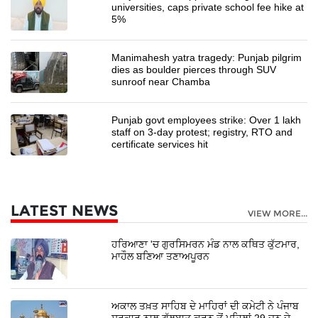
universities, caps private school fee hike at
5%
Manimahesh yatra tragedy: Punjab pilgrim
dies as boulder pierces through SUV
sunroof near Chamba
Punjab govt employees strike: Over 1 lakh
staff on 3-day protest; registry, RTO and
certificate services hit
LATEST NEWS
VIEW MORE...
ਹਰਿਆਣਾ 'ਚ ਗੁਰਸਿਮਰਨ ਮੰਡ ਨਾਲ ਕਥਿਤ ਕੁੱਟਮਾਰ,
ਮਾਹੌਲ ਬਣਿਆ ਤਣਾਅਪੂਰਨ
ਅਕਾਲ ਤਖ਼ਤ ਸਾਹਿਬ ਦੇ ਮਾਹਿਰਾਂ ਦੀ ਕਮੇਟੀ ਨੇ ਪੰਜਾਬ
ਸਰਕਾਰ ਨਾਲ ਗੱਲਬਾਤ ਕਰਨ ਤੋਂ ਪਹਿਲਾਂ 29 ਜੂਨ ਦੇ