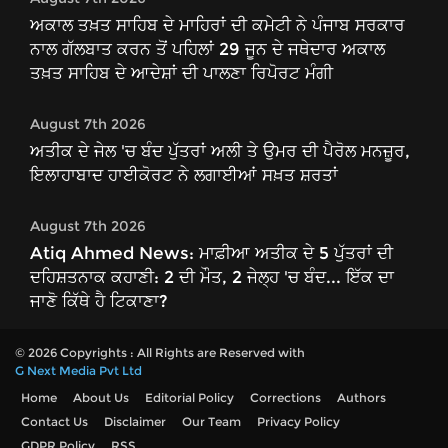
ਅਕਾਲ ਤਖ਼ਤ ਸਾਹਿਬ ਦੇ ਮਾਹਿਰਾਂ ਦੀ ਕਮੇਟੀ ਨੇ ਪੰਜਾਬ ਸਰਕਾਰ
ਨਾਲ ਗੱਲਬਾਤ ਕਰਨ ਤੋਂ ਪਹਿਲਾਂ 29 ਜੂਨ ਦੇ ਜਥੇਦਾਰ ਅਕਾਲ
ਤਖ਼ਤ ਸਾਹਿਬ ਦੇ ਆਦੇਸ਼ਾਂ ਦੀ ਪਾਲਣਾ ਰਿਪੋਰਟ ਮੰਗੀ
August 7th 2026
ਅਤੀਕ ਦੇ ਜੇਲ 'ਚ ਬੰਦ ਪੁੱਤਰਾਂ ਅਲੀ ਤੇ ਉਮਰ ਦੀ ਪੈਰੋਲ ਮਨਜ਼ੂਰ,
ਇਲਾਹਾਬਾਦ ਹਾਈਕੋਰਟ ਨੇ ਲਗਾਈਆਂ ਸਖ਼ਤ ਸ਼ਰਤਾਂ
August 7th 2026
Atiq Ahmed News: ਮਾਫ਼ੀਆ ਅਤੀਕ ਦੇ 5 ਪੁੱਤਰਾਂ ਦੀ
ਦਹਿਸ਼ਤਨਾਕ ਕਹਾਣੀ: 2 ਦੀ ਮੌਤ, 2 ਜੇਲ੍ਹ 'ਚ ਬੰਦ... ਇੱਕ ਦਾ
ਜਾਣੋ ਕਿੱਥੇ ਹੈ ਟਿਕਾਣਾ?
© 2026 Copyrights : All Rights are Reserved with
G Next Media Pvt Ltd
Home
About Us
Editorial Policy
Corrections
Authors
Contact Us
Disclaimer
Our Team
Privacy Policy
GDPR Policy
RSS