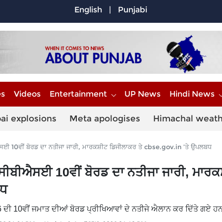
English
|
Punjabi
es
Videos
Entertainment
UP News
Hindi News
ai explosions
Meta apologises
Himachal weat
10ਵੀਂ ਬੋਰਡ ਦਾ ਨਤੀਜਾ ਜਾਰੀ, ਮਾਰਕਸ਼ੀਟ ਡਿਜੀਲਾਕਰ ਤੇ cbse.gov.in ’ਤੇ ਉਪਲਬਧ
ੀਬੀਐਸਈ 10ਵੀਂ ਬੋਰਡ ਦਾ ਨਤੀਜਾ ਜਾਰੀ, ਮਾਰਕ
ਬਧ
ਦੀ 10ਵੀਂ ਜਮਾਤ ਦੀਆਂ ਬੋਰਡ ਪ੍ਰੀਖਿਆਵਾਂ ਦੇ ਨਤੀਜੇ ਐਲਾਨ ਕਰ ਦਿੱਤੇ ਗਏ ਹ