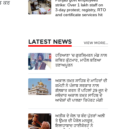
ਡ ਕਰ
strike: Over 1 lakh staff on
3-day protest; registry, RTO
and certificate services hit
LATEST NEWS
VIEW MORE...
ਹਰਿਆਣਾ 'ਚ ਗੁਰਸਿਮਰਨ ਮੰਡ ਨਾਲ
ਕਥਿਤ ਕੁੱਟਮਾਰ, ਮਾਹੌਲ ਬਣਿਆ
ਤਣਾਅਪੂਰਨ
ਅਕਾਲ ਤਖ਼ਤ ਸਾਹਿਬ ਦੇ ਮਾਹਿਰਾਂ ਦੀ
ਕਮੇਟੀ ਨੇ ਪੰਜਾਬ ਸਰਕਾਰ ਨਾਲ
ਗੱਲਬਾਤ ਕਰਨ ਤੋਂ ਪਹਿਲਾਂ 29 ਜੂਨ ਦੇ
ਜਥੇਦਾਰ ਅਕਾਲ ਤਖ਼ਤ ਸਾਹਿਬ ਦੇ
ਆਦੇਸ਼ਾਂ ਦੀ ਪਾਲਣਾ ਰਿਪੋਰਟ ਮੰਗੀ
ਅਤੀਕ ਦੇ ਜੇਲ 'ਚ ਬੰਦ ਪੁੱਤਰਾਂ ਅਲੀ
ਤੇ ਉਮਰ ਦੀ ਪੈਰੋਲ ਮਨਜ਼ੂਰ,
ਇਲਾਹਾਬਾਦ ਹਾਈਕੋਰਟ ਨੇ