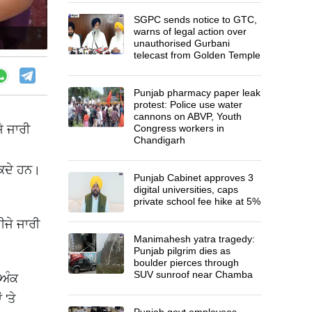
SGPC sends notice to GTC,
warns of legal action over
unauthorised Gurbani
telecast from Golden Temple
Punjab pharmacy paper leak
protest: Police use water
cannons on ABVP, Youth
ੇ ਜਾਰੀ
Congress workers in
Chandigarh
ਸਕਦੇ ਹਨ।
Punjab Cabinet approves 3
digital universities, caps
private school fee hike at 5%
ਜੇ ਜਾਰੀ
Manimahesh yatra tragedy:
Punjab pilgrim dies as
boulder pierces through
SUV sunroof near Chamba
 ਅੰਕ
 'ਤੇ
Punjab govt employees