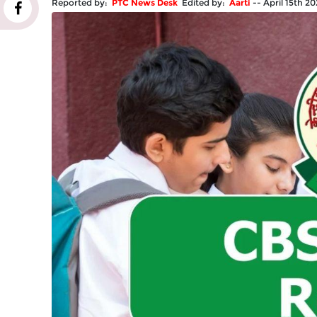
Reported by:
PTC News Desk
Edited by:
Aarti
--
April 15th 2