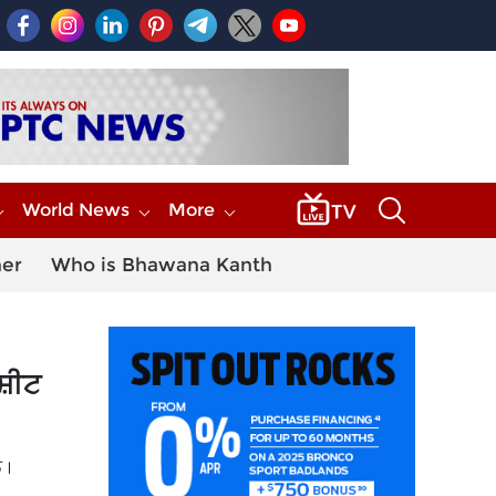
World News
More
her
Who is Bhawana Kanth
ਸ਼ੀਟ
ਨ।