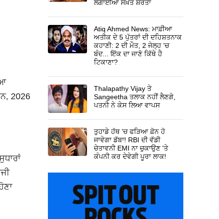
ਲਗਾਈਆਂ ਸਖ਼ਤ ਸ਼ਰਤਾਂ
Atiq Ahmed News: ਮਾਫ਼ੀਆ
ਅਤੀਕ ਦੇ 5 ਪੁੱਤਰਾਂ ਦੀ ਦਹਿਸ਼ਤਨਾਕ
ਕਹਾਣੀ: 2 ਦੀ ਮੌਤ, 2 ਜੇਲ੍ਹ 'ਚ
ਬੰਦ... ਇੱਕ ਦਾ ਜਾਣੋ ਕਿੱਥੇ ਹੈ
ਟਿਕਾਣਾ?
ਿਆ
Thalapathy Vijay ਤੇ
ੂਨ, 2026
Sangeetha ਤਲਾਕ ਨਹੀਂ ਲੈਣਗੇ,
ਪਤਨੀ ਨੇ ਕੇਸ ਲਿਆ ਵਾਪਸ
ਤੁਹਾਡੇ ਹੱਥ 'ਚ ਫੜਿਆ ਫ਼ੋਨ ਹੋ
ਜਾਵੇਗਾ ਡੱਬਾ! RBI ਦੀ ਵੱਡੀ
ਚੇਤਾਵਨੀ EMI ਨਾ ਚੁਕਾਉਣ 'ਤੇ
ਕੰਪਨੀ ਕਰ ਦੇਵੇਗੀ ਪੂਰਾ ਲਾਕ!
ੁਧਾਰਾਂ
ੂਜੀ
ਹੋਣਾ