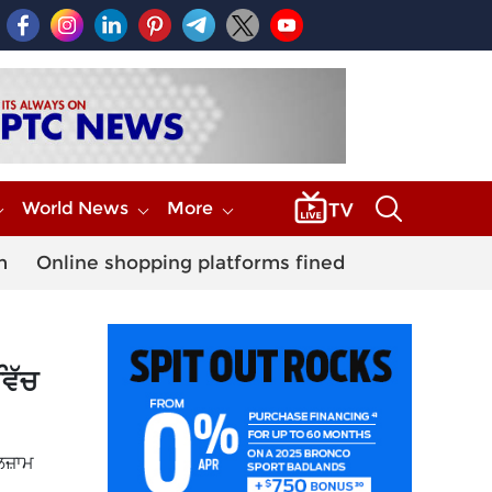
World News
More
m
Online shopping platforms fined
ਵਿੱਚ
ਲਜ਼ਾਮ