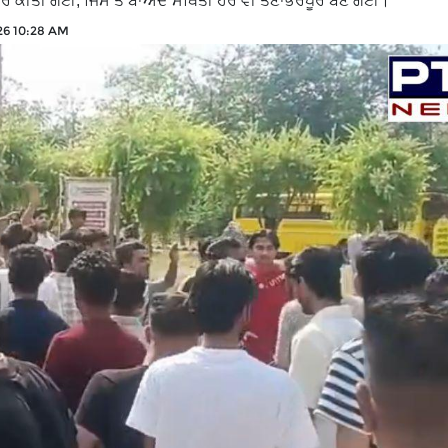
ਰ ਕੀਤੀ ਗਈ, ਜਿਸ ਤੋਂ ਬਾਅਦ ਸਥਿਤੀ ਹੋਰ ਵੀ ਤਣਾਭਰਪੂਰ ਬਣ ਗਈ।
26 10:28 AM