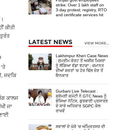
strike: Over 1 lakh staff on
3-day protest; registry, RTO
and certificate services hit
ਈ।
ੀਂ ਕੀਤੀ
ਤੁਰੰਤ
LATEST NEWS
VIEW MORE...
Lakhimpur Kheri Case News
ਂ
: ਸੁਪਰੀਮ ਕੋਰਟ ਤੋਂ ਅਸ਼ੀਸ਼ ਮਿਸ਼ਰਾ
ਨੂੰ ਲੱਗਿਆ ਵੱਡਾ ਝਟਕਾ ; ਜ਼ਮਾਨਤ
‘ਤੇ
ਦੀਆਂ ਸ਼ਰਤਾਂ ’ਚ ਹੋਰ ਢਿੱਲ ਦੇਣ ਤੋਂ
ਹੀ, ਜਦਕਿ
ਇਨਕਾਰ
Gurbani Live Telecast :
ਸ਼੍ਰੋਮਣੀ ਕਮੇਟੀ ਨੇ GTC News ਨੂੰ
ਿੰਗ ਕਾਲਜ
ਭੇਜਿਆ ਨੋਟਿਸ, ਗੁਰਬਾਣੀ ਪ੍ਰਸਾਰਣ
ੱਖੀ ਜਾ
ਦੇ ਸਾਰੇ ਅਧਿਕਾਰ SGPC ਕੋਲ
ਰਾਖਵੇਂ
ਬਣਾਈ
ਸਵਾਲਾਂ ਦੇ ਘੇਰੇ ’ਚ ਅੰਮ੍ਰਿਤਸਰ ਦੀ