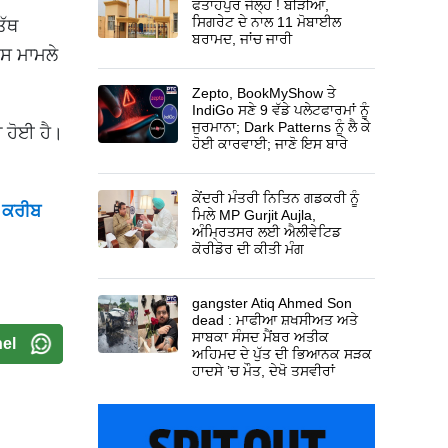
ਫਤਾਹਪੁਰ ਜੇਲ੍ਹ ! ਬੀੜੀਆਂ,
ਸਿਗਰੇਟ ਦੇ ਨਾਲ 11 ਮੋਬਾਈਲ
ਤੱਥ
ਬਰਾਮਦ, ਜਾਂਚ ਜਾਰੀ
ਇਸ ਮਾਮਲੇ
Zepto, BookMyShow ਤੇ
IndiGo ਸਣੇ 9 ਵੱਡੇ ਪਲੇਟਫਾਰਮਾਂ ਨੂੰ
ਜੁਰਮਾਨਾ; Dark Patterns ਨੂੰ ਲੈ ਕੇ
ੀ ਹੋਈ ਹੈ।
ਹੋਈ ਕਾਰਵਾਈ; ਜਾਣੋ ਇਸ ਬਾਰੇ
ਕੇਂਦਰੀ ਮੰਤਰੀ ਨਿਤਿਨ ਗਡਕਰੀ ਨੂੰ
ੇ ਕਰੀਬ
ਮਿਲੇ MP Gurjit Aujla,
ਅੰਮ੍ਰਿਤਸਰ ਲਈ ਐਲੀਵੇਟਿਡ
ਕੋਰੀਡੋਰ ਦੀ ਕੀਤੀ ਮੰਗ
gangster Atiq Ahmed Son
dead : ਮਾਫੀਆ ਸ਼ਖਸੀਅਤ ਅਤੇ
ਸਾਬਕਾ ਸੰਸਦ ਮੈਂਬਰ ਅਤੀਕ
el
ਅਹਿਮਦ ਦੇ ਪੁੱਤ ਦੀ ਭਿਆਨਕ ਸੜਕ
ਹਾਦਸੇ ’ਚ ਮੌਤ, ਦੇਖੋ ਤਸਵੀਰਾਂ