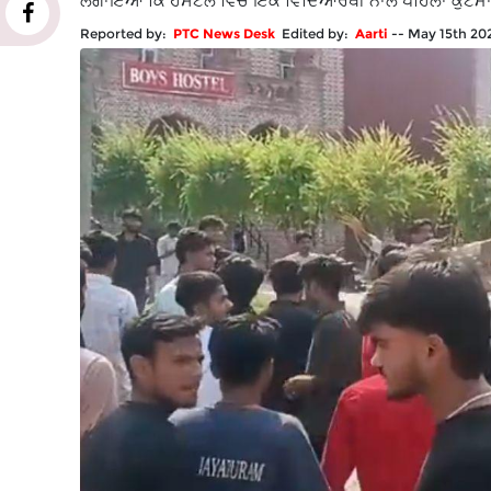
ਲਗਾਇਆ ਕਿ ਹੋਸਟਲ ਵਿੱਚ ਇੱਕ ਵਿਦਿਆਰਥੀ ਨਾਲ ਪਹਿਲਾਂ ਕੁੱਟਮਾ
Reported by:
PTC News Desk
Edited by:
Aarti
--
May 15th 20