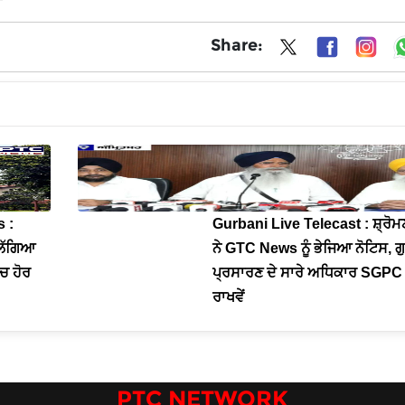
Share:
 :
Gurbani Live Telecast : ਸ਼੍ਰੋਮ
ੰ ਲੱਗਿਆ
ਨੇ GTC News ਨੂੰ ਭੇਜਿਆ ਨੋਟਿਸ, ਗ
’ਚ ਹੋਰ
ਪ੍ਰਸਾਰਣ ਦੇ ਸਾਰੇ ਅਧਿਕਾਰ SGPC 
ਰਾਖਵੇਂ
PTC NETWORK