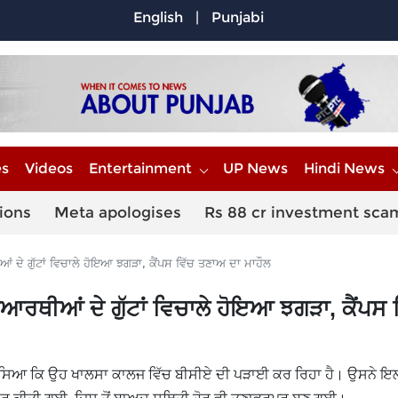
English
|
Punjabi
es
Videos
Entertainment
UP News
Hindi News
ions
Meta apologises
Rs 88 cr investment sca
ੇ ਗੁੱਟਾਂ ਵਿਚਾਲੇ ਹੋਇਆ ਝਗੜਾ, ਕੈਂਪਸ ਵਿੱਚ ਤਣਾਅ ਦਾ ਮਾਹੌਲ
ਥੀਆਂ ਦੇ ਗੁੱਟਾਂ ਵਿਚਾਲੇ ਹੋਇਆ ਝਗੜਾ, ਕੈਂਪਸ 
ੱਸਿਆ ਕਿ ਉਹ ਖਾਲਸਾ ਕਾਲਜ ਵਿੱਚ ਬੀਸੀਏ ਦੀ ਪੜਾਈ ਕਰ ਰਿਹਾ ਹੈ। ਉਸਨੇ ਇ