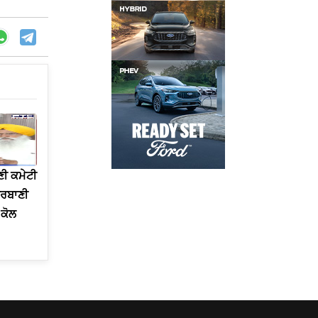
ਣੀ ਕਮੇਟੀ
ੁਰਬਾਣੀ
ਕੋਲ