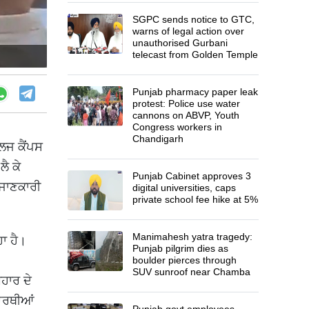
SGPC sends notice to GTC,
warns of legal action over
unauthorised Gurbani
telecast from Golden Temple
Punjab pharmacy paper leak
protest: Police use water
cannons on ABVP, Youth
Congress workers in
Chandigarh
ਲਜ ਕੈਂਪਸ
ੈ ਕੇ
Punjab Cabinet approves 3
 ਜਾਣਕਾਰੀ
digital universities, caps
private school fee hike at 5%
Manimahesh yatra tragedy:
ਾ ਹੈ।
Punjab pilgrim dies as
boulder pierces through
SUV sunroof near Chamba
ਹਾਰ ਦੇ
ਿਆਰਥੀਆਂ
Punjab govt employees