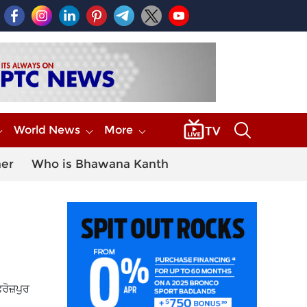
World News
More
her
Who is Bhawana Kanth
ਰੋਜ਼ਪੁਰ