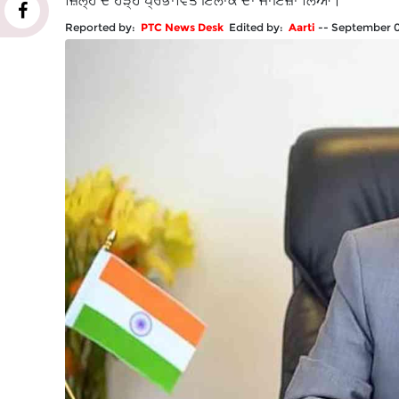
ਜ਼ਿਲ੍ਹੇ ਦੇ ਹੜ੍ਹ ਪ੍ਰਭਾਵਿਤ ਇਲਾਕੇ ਦਾ ਜਾਇਜ਼ਾ ਲਿਆ।
Reported by:
PTC News Desk
Edited by:
Aarti
--
September 0