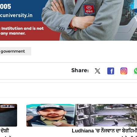
 government
Share:
ਦੋਸ਼ੀ
Ludhiana ’ਚ ਨੌਜਵਾਨ ਦਾ ਬੇਰਹਿਮ