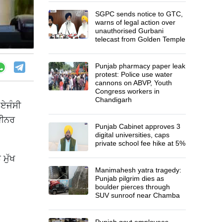
SGPC sends notice to GTC,
warns of legal action over
unauthorised Gurbani
telecast from Golden Temple
Punjab pharmacy paper leak
protest: Police use water
cannons on ABVP, Youth
Congress workers in
Chandigarh
 ਏਜੰਸੀ
ਵੀਨਰ
Punjab Cabinet approves 3
digital universities, caps
private school fee hike at 5%
ਮੁੱਖ
Manimahesh yatra tragedy:
Punjab pilgrim dies as
boulder pierces through
SUV sunroof near Chamba
Punjab govt employees