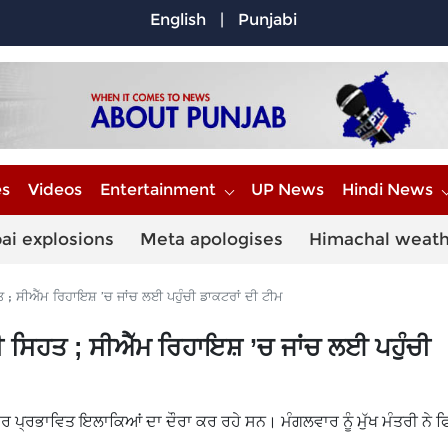
English
|
Punjabi
es
Videos
Entertainment
UP News
Hindi News
ai explosions
Meta apologises
Himachal weat
ਸੀਐੱਮ ਰਿਹਾਇਸ਼ ’ਚ ਜਾਂਚ ਲਈ ਪਹੁੰਚੀ ਡਾਕਟਰਾਂ ਦੀ ਟੀਮ
ਿਹਤ ; ਸੀਐੱਮ ਰਿਹਾਇਸ਼ ’ਚ ਜਾਂਚ ਲਈ ਪਹੁੰਚੀ
ਾਰ ਪ੍ਰਭਾਵਿਤ ਇਲਾਕਿਆਂ ਦਾ ਦੌਰਾ ਕਰ ਰਹੇ ਸਨ। ਮੰਗਲਵਾਰ ਨੂੰ ਮੁੱਖ ਮੰਤਰੀ ਨੇ ਫਿ