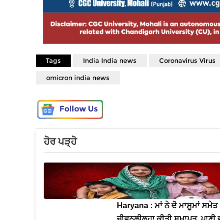
Tags
India India news
Coronavirus Virus
omicron india news
Follow Us
ਹੋਰ ਪੜ੍ਹੋ
Haryana : ਮਾਂ ਨੇ ਦੋ ਮਾਸੂਮਾਂ ਸਮੇਤ
ਜੀਵਨਲੀਲ੍ਹਾ ਕੀਤੀ ਸਮਾਪਤ, ਪਾਣੀ ਵਾ