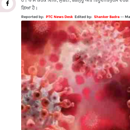
ਹੈ। ਖਾਸ ਕਰਕੇ ਦਿੱਲੀ, ਮੁੰਬਈ, ਬੈਂਗਲੁਰੂ ਅਤੇ ਤਿਰੂਵਨੰਤਪੁਰਮ ਵਰਗ
ਗਿਆ ਹੈ।
Reported by:
PTC News Desk
Edited by:
Shanker Badra
--
Ma