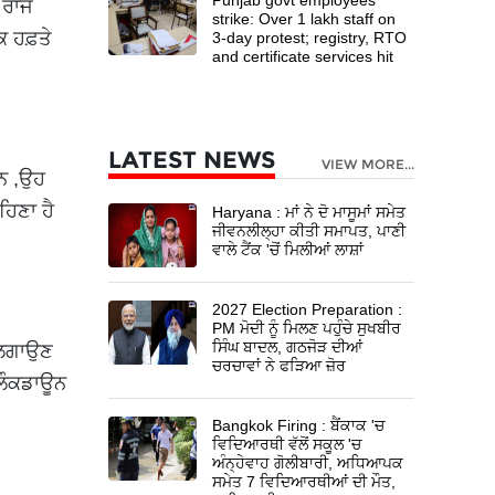
 ਰਾਜ
strike: Over 1 lakh staff on
ਕ ਹਫ਼ਤੇ
3-day protest; registry, RTO
and certificate services hit
LATEST NEWS
VIEW MORE...
ਨ ,ਉਹ
ਹਿਣਾ ਹੈ
Haryana : ਮਾਂ ਨੇ ਦੋ ਮਾਸੂਮਾਂ ਸਮੇਤ
ਜੀਵਨਲੀਲ੍ਹਾ ਕੀਤੀ ਸਮਾਪਤ, ਪਾਣੀ
ਵਾਲੇ ਟੈਂਕ 'ਚੋਂ ਮਿਲੀਆਂ ਲਾਸ਼ਾਂ
2027 Election Preparation :
PM ਮੋਦੀ ਨੂੰ ਮਿਲਣ ਪਹੁੰਚੇ ਸੁਖਬੀਰ
ਸਿੰਘ ਬਾਦਲ, ਗਠਜੋੜ ਦੀਆਂ
ਨ ਲਗਾਉਣ
ਚਰਚਾਵਾਂ ਨੇ ਫੜਿਆ ਜ਼ੋਰ
ਂ ਲੌਕਡਾਊਨ
Bangkok Firing : ਬੈਂਕਾਕ 'ਚ
ਵਿਦਿਆਰਥੀ ਵੱਲੋਂ ਸਕੂਲ 'ਚ
ਅੰਨ੍ਹੇਵਾਹ ਗੋਲੀਬਾਰੀ, ਅਧਿਆਪਕ
ਸਮੇਤ 7 ਵਿਦਿਆਰਥੀਆਂ ਦੀ ਮੌਤ,