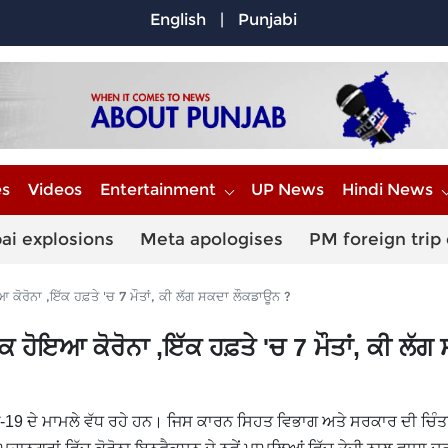
English
|
Punjabi
es
Videos
Entertainment
UP News
Hindi News
ai explosions
Meta apologises
PM foreign trip
ਰੋਨਾ ,ਇੱਕ ਹਫ਼ਤੇ 'ਚ 7 ​​ਮੌਤਾਂ, ਕੀ ਲੱਗ ਸਕਦਾ ਲੌਕਡਾਊਨ ?
ੋਇਆ ਕੋਰੋਨਾ ,ਇੱਕ ਹਫ਼ਤੇ 'ਚ 7 ​​ਮੌਤਾਂ, ਕੀ ਲੱਗ
ਿਡ-19 ਦੇ ਮਾਮਲੇ ਵੱਧ ਰਹੇ ਹਨ। ਜਿਸ ਕਾਰਨ ਸਿਹਤ ਵਿਭਾਗ ਅਤੇ ਸਰਕਾਰ ਦੀ ਚਿ