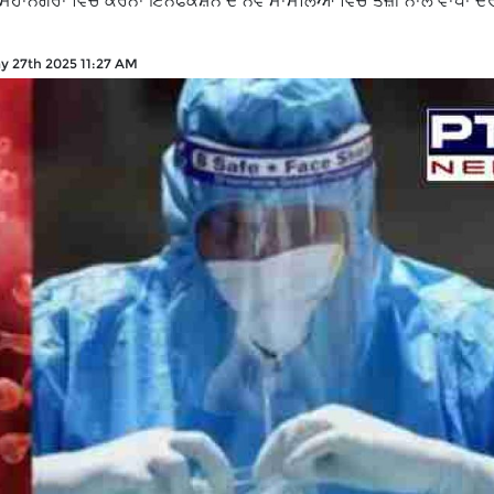
ੇ ਮਹਾਨਗਰਾਂ ਵਿੱਚ ਕੋਰੋਨਾ ਇਨਫੈਕਸ਼ਨ ਦੇ ਨਵੇਂ ਮਾਮਲਿਆਂ ਵਿੱਚ ਤੇਜ਼ੀ ਨਾਲ ਵਾਧਾ 
y 27th 2025 11:27 AM