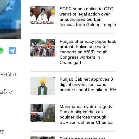
SGPC sends notice to GTC,
warns of legal action over
unauthorised Gurbani
telecast from Golden Temple
Punjab pharmacy paper leak
protest: Police use water
cannons on ABVP, Youth
Congress workers in
Chandigarh
ੇ ਸਰਕਾਰ
Punjab Cabinet approves 3
digital universities, caps
private school fee hike at 5%
 ਐਕਟਿਵ
Manimahesh yatra tragedy:
Punjab pilgrim dies as
boulder pierces through
SUV sunroof near Chamba
ਜ਼
Punjab govt employees