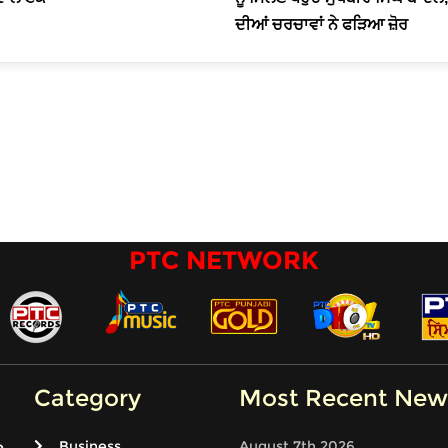
ਦੀਆਂ ਚਰਚਾਵਾਂ ਨੇ ਫੜਿਆ ਜ਼ੋਰ
PTC NETWORK
Category
Most Recent New
Business
August 7th 2026
e