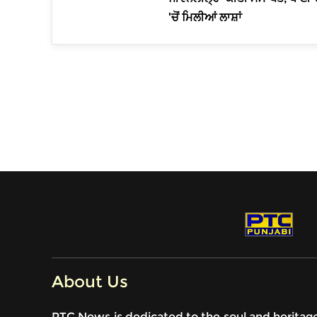
'ਚੋਂ ਮਿਲੀਆਂ ਲਾਸ਼ਾਂ
About Us
PTC News is dedicated to the soul and heritag