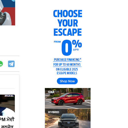
PM ਮੋਦੀ
, ਗਠਜੋੜ