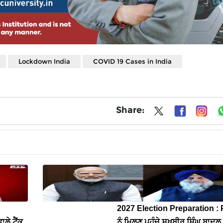
Lockdown India
COVID 19 Cases in India
Share:
2027 Election Preparation : 
ਲੇ ਟੈਂਕ
ਨੂੰ ਮਿਲਣ ਪਹੁੰਚੇ ਸੁਖਬੀਰ ਸਿੰਘ ਬਾਦਲ