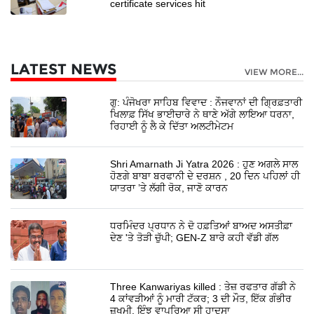
certificate services hit
LATEST NEWS
VIEW MORE...
ਗੁ: ਪੰਜੋਖਰਾ ਸਾਹਿਬ ਵਿਵਾਦ : ਨੌਜਵਾਨਾਂ ਦੀ ਗ੍ਰਿਫ਼ਤਾਰੀ
ਖਿਲਾਫ਼ ਸਿੱਖ ਭਾਈਚਾਰੇ ਨੇ ਥਾਣੇ ਅੱਗੇ ਲਾਇਆ ਧਰਨਾ,
ਰਿਹਾਈ ਨੂੰ ਲੈ ਕੇ ਦਿੱਤਾ ਅਲਟੀਮੇਟਮ
Shri Amarnath Ji Yatra 2026 : ਹੁਣ ਅਗਲੇ ਸਾਲ
ਹੋਣਗੇ ਬਾਬਾ ਬਰਫਾਨੀ ਦੇ ਦਰਸ਼ਨ , 20 ਦਿਨ ਪਹਿਲਾਂ ਹੀ
ਯਾਤਰਾ ’ਤੇ ਲੱਗੀ ਰੋਕ, ਜਾਣੋ ਕਾਰਨ
ਧਰਮਿੰਦਰ ਪ੍ਰਧਾਨ ਨੇ ਦੋ ਹਫ਼ਤਿਆਂ ਬਾਅਦ ਅਸਤੀਫ਼ਾ
ਦੇਣ 'ਤੇ ਤੋੜੀ ਚੁੱਪੀ; GEN-Z ਬਾਰੇ ਕਹੀ ਵੱਡੀ ਗੱਲ
Three Kanwariyas killed : ਤੇਜ਼ ਰਫਤਾਰ ਗੱਡੀ ਨੇ
4 ਕਾਂਵੜੀਆਂ ਨੂੰ ਮਾਰੀ ਟੱਕਰ; 3 ਦੀ ਮੌਤ, ਇੱਕ ਗੰਭੀਰ
ਜ਼ਖਮੀ, ਇੰਝ ਵਾਪਰਿਆ ਸੀ ਹਾਦਸਾ