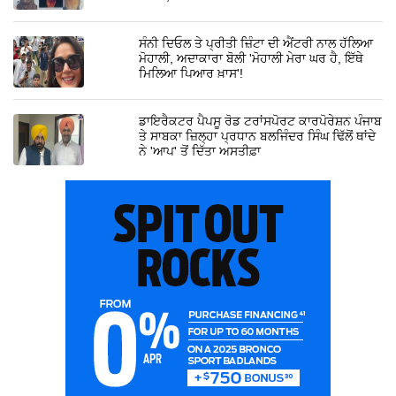
ਸੰਨੀ ਦਿਓਲ ਤੇ ਪ੍ਰੀਤੀ ਜ਼ਿੰਟਾ ਦੀ ਐਂਟਰੀ ਨਾਲ ਹੱਲਿਆ
ਮੋਹਾਲੀ, ਅਦਾਕਾਰਾ ਬੋਲੀ 'ਮੋਹਾਲੀ ਮੇਰਾ ਘਰ ਹੈ, ਇੱਥੇ
ਮਿਲਿਆ ਪਿਆਰ ਖ਼ਾਸ'!
ਡਾਇਰੈਕਟਰ ਪੈਪਸੂ ਰੋਡ ਟਰਾਂਸਪੋਰਟ ਕਾਰਪੋਰੇਸ਼ਨ ਪੰਜਾਬ
ਤੇ ਸਾਬਕਾ ਜ਼ਿਲ੍ਹਾ ਪ੍ਰਧਾਨ ਬਲਜਿੰਦਰ ਸਿੰਘ ਢਿੱਲੋਂ ਥਾਂਦੇ
ਨੇ 'ਆਪ' ਤੋਂ ਦਿੱਤਾ ਅਸਤੀਫ਼ਾ