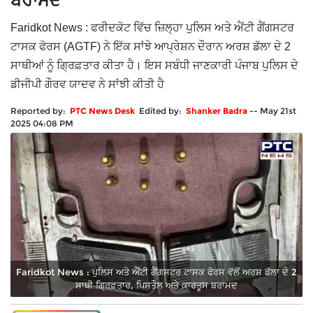
ਬਰਾਮਦ
Faridkot News : ਫਰੀਦਕੋਟ ਵਿੱਚ ਜ਼ਿਲ੍ਹਾ ਪੁਲਿਸ ਅਤੇ ਐਂਟੀ ਗੈਂਗਸਟਰ
ਟਾਸਕ ਫੋਰਸ (AGTF) ​​ਨੇ ਇੱਕ ਸਾਂਝੇ ਆਪ੍ਰੇਸ਼ਨ ਦੌਰਾਨ ਅਰਸ਼ ਡੱਲਾ ਦੇ 2
ਸਾਥੀਆਂ ਨੂੰ ਗ੍ਰਿਫ਼ਤਾਰ ਕੀਤਾ ਹੈ। ਇਸ ਸਬੰਧੀ ਜਾਣਕਾਰੀ ਪੰਜਾਬ ਪੁਲਿਸ ਦੇ
ਡੀਜੀਪੀ ਗੌਰਵ ਯਾਦਵ ਨੇ ਸਾਂਝੀ ਕੀਤੀ ਹੈ
Reported by:
PTC News Desk
Edited by:
Shanker Badra
--
May 21st
2025 04:08 PM
Faridkot News : ਪੁਲਿਸ ਅਤੇ ਐਂਟੀ ਗੈਂਗਸਟਰ ਟਾਸਕ ਫੋਰਸ ਵੱਲੋਂ ਅਰਸ਼ ਡੱਲਾ ਦੇ 2
ਸਾਥੀ ਗ੍ਰਿਫ਼ਤਾਰ, ਪਿਸਤੌਲ ਅਤੇ ਕਾਰਤੂਸ ਬਰਾਮਦ