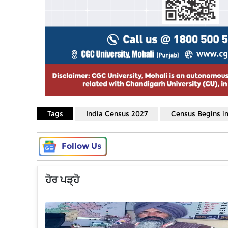
Tags
India Census 2027
Census Begins i
Follow Us
ਹੋਰ ਪੜ੍ਹੋ