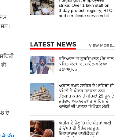
strike: Over 1 lakh staff on
3-day protest; registry, RTO
and certificate services hit
 ਇਸ
ਏ ਸਨ।
LATEST NEWS
VIEW MORE...
 ਸਥਿਤੀ
ਹਰਿਆਣਾ 'ਚ ਗੁਰਸਿਮਰਨ ਮੰਡ ਨਾਲ
ਕਥਿਤ ਕੁੱਟਮਾਰ, ਮਾਹੌਲ ਬਣਿਆ
 ਵੀ
ਤਣਾਅਪੂਰਨ
ਅਕਾਲ ਤਖ਼ਤ ਸਾਹਿਬ ਦੇ ਮਾਹਿਰਾਂ ਦੀ
ਕਮੇਟੀ ਨੇ ਪੰਜਾਬ ਸਰਕਾਰ ਨਾਲ
ਗੱਲਬਾਤ ਕਰਨ ਤੋਂ ਪਹਿਲਾਂ 29 ਜੂਨ ਦੇ
ਜਥੇਦਾਰ ਅਕਾਲ ਤਖ਼ਤ ਸਾਹਿਬ ਦੇ
ਆਦੇਸ਼ਾਂ ਦੀ ਪਾਲਣਾ ਰਿਪੋਰਟ ਮੰਗੀ
8 ਦੇ
ਅਤੀਕ ਦੇ ਜੇਲ 'ਚ ਬੰਦ ਪੁੱਤਰਾਂ ਅਲੀ
ਤੇ ਉਮਰ ਦੀ ਪੈਰੋਲ ਮਨਜ਼ੂਰ,
ਇਲਾਹਾਬਾਦ ਹਾਈਕੋਰਟ ਨੇ
ਦੇ ਮੁੱਖ