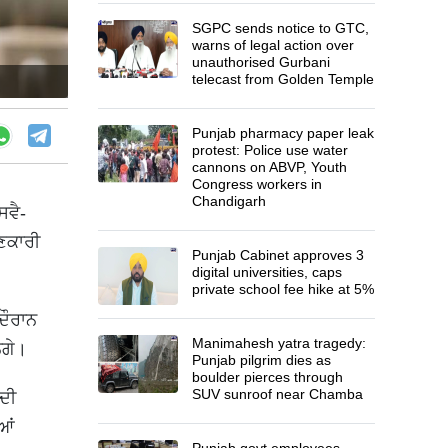
SGPC sends notice to GTC,
warns of legal action over
unauthorised Gurbani
telecast from Golden Temple
Punjab pharmacy paper leak
protest: Police use water
cannons on ABVP, Youth
Congress workers in
Chandigarh
ਸਵੈ-
ਣਕਾਰੀ
Punjab Cabinet approves 3
digital universities, caps
private school fee hike at 5%
ਦੌਰਾਨ
Manimahesh yatra tragedy:
ਨਗੇ।
Punjab pilgrim dies as
boulder pierces through
SUV sunroof near Chamba
 ਦੀ
ਆਂ
Punjab govt employees