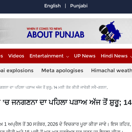
English
|
Punjabi
es
Videos
Entertainment
UP News
Hindi News
ai explosions
Meta apologises
Himachal weat
ਾ ਦਾ ਪਹਿਲਾ ਪੜਾਅ ਅੱਜ ਤੋਂ ਸ਼ੁਰੂ; 14 ਮਈ ਤੱਕ ਕੀਤੀ ਜਾਵੇਗੀ ਸਵੈ-ਗਣਨਾ,
’ਚ ਜਨਗਣਨਾ ਦਾ ਪਹਿਲਾ ਪੜਾਅ ਅੱਜ ਤੋਂ ਸ਼ੁਰੂ; 1
ਅ 1 ਅਪ੍ਰੈਲ ਤੋਂ 30 ਸਤੰਬਰ, 2026 ਦੇ ਵਿਚਕਾਰ ਪੂਰਾ ਕੀਤਾ ਜਾਵੇ। ਇਸ ਤਹਿਤ, 