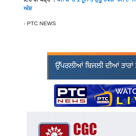
ਅੰਸ਼
- PTC NEWS