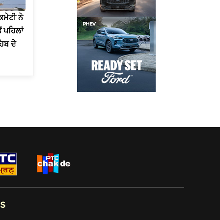
ਮੇਟੀ ਨੇ
 ਪਹਿਲਾਂ
ਿਬ ਦੇ
s