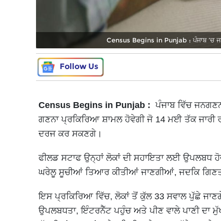
Census Begins in Punjab : ਪੰਜਾਬ ’ਚ ਜਨਗਣ
Follow Us
Census Begins in Punjab :
ਪੰਜਾਬ ਵਿੱਚ ਜਨਗਣਨਾ
ਗਣਨਾ ਪ੍ਰਕਿਰਿਆ ਸ਼ਾਮਲ ਹੋਵੇਗੀ ਜੋ 14 ਮਈ ਤੱਕ ਜਾਰੀ ਰ
ਦਰਜ ਕਰ ਸਕਣਗੇ।
ਫੀਲਡ ਸਟਾਫ ਉਨ੍ਹਾਂ ਲੋਕਾਂ ਦੀ ਸਹਾਇਤਾ ਲਈ ਉਪਲਬਧ ਹੋਵੇਗਾ
ਘਰੇਲੂ ਸੂਚੀਆਂ ਤਿਆਰ ਕੀਤੀਆਂ ਜਾਣਗੀਆਂ, ਜਦਕਿ ਗਿਣਤ
ਇਸ ਪ੍ਰਕਿਰਿਆ ਵਿੱਚ, ਲੋਕਾਂ ਤੋਂ ਕੁੱਲ 33 ਸਵਾਲ ਪੁੱਛੇ ਜਾ
ਉਪਲਬਧਤਾ, ਇੰਟਰਨੈੱਟ ਪਹੁੰਚ ਅਤੇ ਪੀਣ ਵਾਲੇ ਪਾਣੀ ਦਾ 