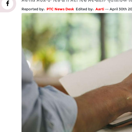
ਸਥਾਨਕ ਸਰਕਾਰਾਂ ਵਿਭਾਗ ਨੇ ਮਈ ਵਿੱਚ ਸਵੈ-ਗਣਨਾ ਪ੍ਰਕਿਰਿਆ ਲਾ
Reported by:
PTC News Desk
Edited by:
Aarti
--
April 30th 2