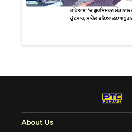
ਹਰਿਆਣਾ 'ਚ ਗੁਰਸਿਮਰਨ ਮੰਡ ਨਾਲ
ਕੁੱਟਮਾਰ, ਮਾਹੌਲ ਬਣਿਆ ਤਣਾਅਪੂਰ
About Us