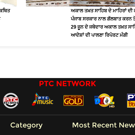
 ਕਥਿਤ
ਅਕਾਲ ਤਖ਼ਤ ਸਾਹਿਬ ਦੇ ਮਾਹਿਰਾਂ ਦੀ ਕ
ਨ
ਪੰਜਾਬ ਸਰਕਾਰ ਨਾਲ ਗੱਲਬਾਤ ਕਰਨ ਤੋਂ
29 ਜੂਨ ਦੇ ਜਥੇਦਾਰ ਅਕਾਲ ਤਖ਼ਤ ਸਾਹ
ਆਦੇਸ਼ਾਂ ਦੀ ਪਾਲਣਾ ਰਿਪੋਰਟ ਮੰਗੀ
PTC NETWORK
Category
Most Recent New