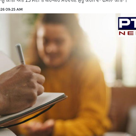
ਗੂ ਕੀਤੀ ਅਤੇ 15 ਮਈ ਤੋਂ ਘਰ-ਘਰ ਸਰਵੇਖਣ ਸ਼ੁਰੂ ਕਰਨ ਦਾ ਫੈਸਲਾ ਕੀਤਾ।
026 09:25 AM