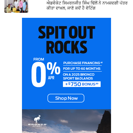
ਐਡਵੋਕੇਟ ਸਿਮਰਨਜੀਤ ਸਿੰਘ ਢਿੱਲੋਂ ਨੇ ਨਾਮਜ਼ਦਗੀ ਪੱਤਰ
ਕੀਤਾ ਦਾਖ਼ਲ, ਜਾਣੋ ਕਦੋਂ ਹੈ ਵੋਟਿੰਗ