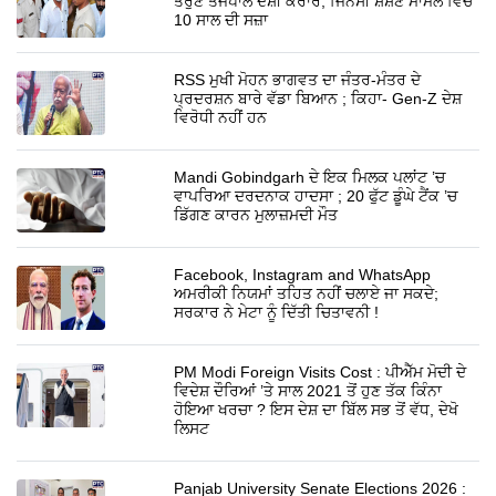
ਤਰੁਣ ਤੇਜਪਾਲ ਦੋਸ਼ੀ ਕਰਾਰ; ਜਿਨਸੀ ਸ਼ੋਸ਼ਣ ਮਾਮਲੇ ਵਿੱਚ
10 ਸਾਲ ਦੀ ਸਜ਼ਾ
RSS ਮੁਖੀ ਮੋਹਨ ਭਾਗਵਤ ਦਾ ਜੰਤਰ-ਮੰਤਰ ਦੇ
ਪ੍ਰਦਰਸ਼ਨ ਬਾਰੇ ਵੱਡਾ ਬਿਆਨ ; ਕਿਹਾ- Gen-Z ਦੇਸ਼
ਵਿਰੋਧੀ ਨਹੀਂ ਹਨ
Mandi Gobindgarh ਦੇ ਇਕ ਮਿਲਕ ਪਲਾਂਟ ’ਚ
ਵਾਪਰਿਆ ਦਰਦਨਾਕ ਹਾਦਸਾ ; 20 ਫੁੱਟ ਡੂੰਘੇ ਟੈਂਕ ’ਚ
ਡਿੱਗਣ ਕਾਰਨ ਮੁਲਾਜ਼ਮਦੀ ਮੌਤ
Facebook, Instagram and WhatsApp
ਅਮਰੀਕੀ ਨਿਯਮਾਂ ਤਹਿਤ ਨਹੀਂ ਚਲਾਏ ਜਾ ਸਕਦੇ;
ਸਰਕਾਰ ਨੇ ਮੇਟਾ ਨੂੰ ਦਿੱਤੀ ਚਿਤਾਵਨੀ !
PM Modi Foreign Visits Cost : ਪੀਐੱਮ ਮੋਦੀ ਦੇ
ਵਿਦੇਸ਼ ਦੌਰਿਆਂ ’ਤੇ ਸਾਲ 2021 ਤੋਂ ਹੁਣ ਤੱਕ ਕਿੰਨਾ
ਹੋਇਆ ਖਰਚਾ ? ਇਸ ਦੇਸ਼ ਦਾ ਬਿੱਲ ਸਭ ਤੋਂ ਵੱਧ, ਦੇਖੋ
ਲਿਸਟ
Panjab University Senate Elections 2026 :