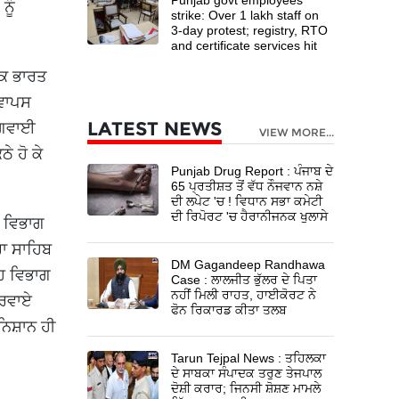
ਨੂੰ
strike: Over 1 lakh staff on
3-day protest; registry, RTO
and certificate services hit
ੱਕ ਭਾਰਤ
 ਵਾਪਸ
LATEST NEWS
 ਅਗਵਾਈ
VIEW MORE...
ੇ ਹੋ ਕੇ
Punjab Drug Report : ਪੰਜਾਬ ਦੇ
65 ਪ੍ਰਤੀਸ਼ਤ ਤੋਂ ਵੱਧ ਨੌਜਵਾਨ ਨਸ਼ੇ
ਦੀ ਲਪੇਟ 'ਚ ! ਵਿਧਾਨ ਸਭਾ ਕਮੇਟੀ
ਦੀ ਰਿਪੋਰਟ 'ਚ ਹੈਰਾਨੀਜਨਕ ਖੁਲਾਸੇ
 ਵਿਭਾਗ
ਰਾ ਸਾਹਿਬ
DM Gagandeep Randhawa
ਹਿ ਵਿਭਾਗ
Case : ਲਾਲਜੀਤ ਭੁੱਲਰ ਦੇ ਪਿਤਾ
ਨਹੀਂ ਮਿਲੀ ਰਾਹਤ, ਹਾਈਕੋਰਟ ਨੇ
ਕਰਵਾਏ
ਫੋਨ ਰਿਕਾਰਡ ਕੀਤਾ ਤਲਬ
ਿਸ਼ਾਨ ਹੀ
Tarun Tejpal News : ਤਹਿਲਕਾ
ਦੇ ਸਾਬਕਾ ਸੰਪਾਦਕ ਤਰੁਣ ਤੇਜਪਾਲ
ਦੋਸ਼ੀ ਕਰਾਰ; ਜਿਨਸੀ ਸ਼ੋਸ਼ਣ ਮਾਮਲੇ