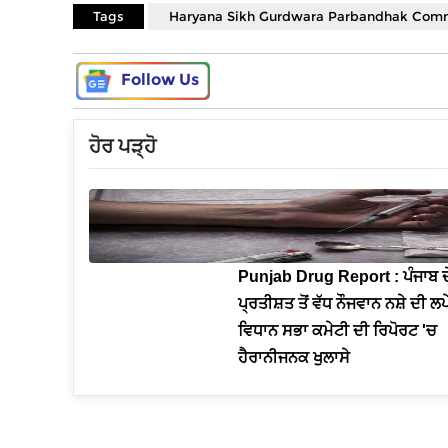
Tags
Haryana Sikh Gurdwara Parbandhak Com
Follow Us
ਹੋਰ ਪੜ੍ਹੋ
Punjab Drug Report : ਪੰਜਾਬ ਦ
ਪ੍ਰਤੀਸ਼ਤ ਤੋਂ ਵੱਧ ਨੌਜਵਾਨ ਨਸ਼ੇ ਦੀ ਲਪ
ਵਿਧਾਨ ਸਭਾ ਕਮੇਟੀ ਦੀ ਰਿਪੋਰਟ 'ਚ
ਹੈਰਾਨੀਜਨਕ ਖੁਲਾਸੇ