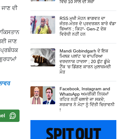
ਵਿੱਚ 10 ਸਾਲ ਦੀ ਸਜ਼ਾ
ਾ ਜਾਣ ਦੀ
RSS ਮੁਖੀ ਮੋਹਨ ਭਾਗਵਤ ਦਾ
ਜੰਤਰ-ਮੰਤਰ ਦੇ ਪ੍ਰਦਰਸ਼ਨ ਬਾਰੇ ਵੱਡਾ
ਬਿਆਨ ; ਕਿਹਾ- Gen-Z ਦੇਸ਼
 ਪਾਕਿਸਤਾਨ
ਵਿਰੋਧੀ ਨਹੀਂ ਹਨ
ਣ ਲਈ ਜਾਣ
 ਪ੍ਰਬੰਧਕ
Mandi Gobindgarh ਦੇ ਇਕ
ਮਿਲਕ ਪਲਾਂਟ ’ਚ ਵਾਪਰਿਆ
ਗੁਰਧਾਮਾਂ
ਦਰਦਨਾਕ ਹਾਦਸਾ ; 20 ਫੁੱਟ ਡੂੰਘੇ
ਟੈਂਕ ’ਚ ਡਿੱਗਣ ਕਾਰਨ ਮੁਲਾਜ਼ਮਦੀ
ਮੌਤ
ਮਲਾਵਰ
Facebook, Instagram and
WhatsApp ਅਮਰੀਕੀ ਨਿਯਮਾਂ
ਤਹਿਤ ਨਹੀਂ ਚਲਾਏ ਜਾ ਸਕਦੇ;
ਸਰਕਾਰ ਨੇ ਮੇਟਾ ਨੂੰ ਦਿੱਤੀ ਚਿਤਾਵਨੀ
!
el