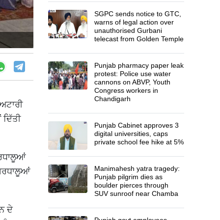
SGPC sends notice to GTC,
warns of legal action over
unauthorised Gurbani
telecast from Golden Temple
Punjab pharmacy paper leak
protest: Police use water
cannons on ABVP, Youth
Congress workers in
Chandigarh
 ਅਟਾਰੀ
 ਦਿੱਤੀ
Punjab Cabinet approves 3
digital universities, caps
private school fee hike at 5%
ਰਧਾਲੂਆਂ
Manimahesh yatra tragedy:
਼ਰਧਾਲੂਆਂ
Punjab pilgrim dies as
boulder pierces through
SUV sunroof near Chamba
ਨ ਦੇ
Punjab govt employees