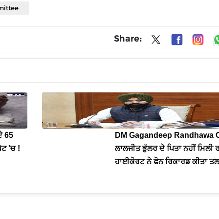
mittee
Share:
ੇ 65
DM Gagandeep Randhawa C
ੇਟ 'ਚ !
ਲਾਲਜੀਤ ਭੁੱਲਰ ਦੇ ਪਿਤਾ ਨਹੀਂ ਮਿਲੀ 
ਹਾਈਕੋਰਟ ਨੇ ਫੋਨ ਰਿਕਾਰਡ ਕੀਤਾ ਤ