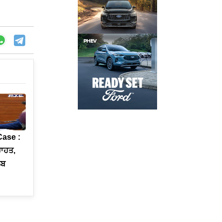
ase :
ਰਾਹਤ,
ਲਬ