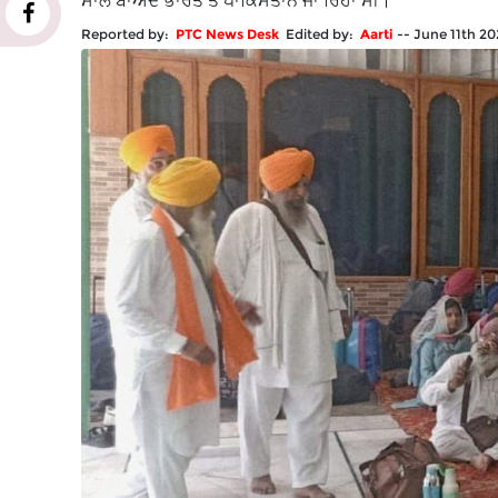
ਸਾਲ ਬਾਅਦ ਭਾਰਤ ਤੋਂ ਪਾਕਿਸਤਾਨ ਜਾ ਰਿਹਾ ਸੀ।
Reported by:
PTC News Desk
Edited by:
Aarti
--
June 11th 2