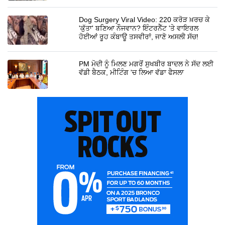
Dog Surgery Viral Video: 220 ਕਰੋੜ ਖ਼ਰਚ ਕੇ
'ਕੁੱਤਾ' ਬਣਿਆ ਨੌਜਵਾਨ? ਇੰਟਰਨੈੱਟ 'ਤੇ ਵਾਇਰਲ
ਹੋਈਆਂ ਰੂਹ ਕੰਬਾਊ ਤਸਵੀਰਾਂ, ਜਾਣੋ ਅਸਲੀ ਸੱਚ!
PM ਮੋਦੀ ਨੂੰ ਮਿਲਣ ਮਗਰੋਂ ਸੁਖਬੀਰ ਬਾਦਲ ਨੇ ਸੱਦ ਲਈ
ਵੱਡੀ ਬੈਠਕ, ਮੀਟਿੰਗ 'ਚ ਲਿਆ ਵੱਡਾ ਫੈਸਲਾ