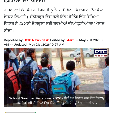
ਛੁੱਟੀਆਂ ਦਾ ਐਲਾਨ
ਹਰਿਆਣਾ ਵਿੱਚ ਵੱਧ ਰਹੀ ਗਰਮੀ ਨੂੰ ਲੈ ਕੇ ਸਿੱਖਿਆ ਵਿਭਾਗ ਨੇ ਇੱਕ ਵੱਡਾ
ਫੈਸਲਾ ਲਿਆ ਹੈ। ਚੰਡੀਗੜ੍ਹ ਵਿੱਚ ਹੋਈ ਇੱਕ ਮੀਟਿੰਗ ਵਿੱਚ ਸਿੱਖਿਆ
ਵਿਭਾਗ ਨੇ 25 ਮਈ ਤੋਂ ਸਕੂਲਾਂ ਲਈ ਗਰਮੀਆਂ ਦੀਆਂ ਛੁੱਟੀਆਂ ਦਾ ਐਲਾਨ
ਕੀਤਾ।
Reported by:
PTC News Desk
Edited by:
Aarti
--
May 21st 2026 10:19
AM
--
Updated:
May 21st 2026 10:27 AM
School Summer Vacations 2026 : ਸਿੱਖਿਆ ਵਿਭਾਗ ਵੱਲੋਂ ਵੱਡਾ ਫੈਸਲਾ;
ਵਧਦੀ ਗਰਮੀ ਦੇ ਚੱਲਦੇ ਇਸ ਦਿਨ ਤੋਂ ਸਕੂਲਾਂ ਵਿੱਚ ਛੁੱਟੀਆਂ ਦਾ ਐਲਾਨ