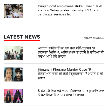
Punjab govt employees strike: Over 1 lakh
staff on 3-day protest; registry, RTO and
certificate services hit
LATEST NEWS
VIEW MORE...
ਆਂਧਰਾ ਪ੍ਰਦੇਸ਼ ਤੋਂ ਲਾਪਤਾ ਬੱਚਾ ਅੰਮ੍ਰਿਤਸਰ 'ਚ
ਭਟਕਦਾ ਮਿਲਿਆ, ਅਧਿਆਪਕ ਤੋਂ ਡਰਦੇ ਨੇ ਚੁੱਕਿਆ ਸੀ
ਕਦਮ, ਮਾਪੇ ਹੋਏ ਭਾਵੁਕ
Himanshi Khurana Murder Case ’ਚ
ਕੈਨੇਡੀਅਨ ਸਾਥੀ ਦੀ ਹੋਈ ਗ੍ਰਿਫਤਾਰੀ, 7 ਮਹੀਨੇ ਤੋਂ ਸੀ
ਫਰਾਰ
8 ਫੁੱਟ 10 ਇੰਚ ਲੰਬੇ ਵਾਲ! ਉਤਰਾਖੰਡ ਦੀ ਰੇਣੂ ਧਾਰਿਆਲ
ਨੇ ਬਣਾਇਆ ਗਿਨੀਜ਼ ਵਰਲਡ ਰਿਕਾਰਡ