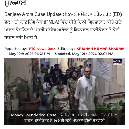
ਸੁਣਵਾਈ
Sanjeev Arora Case Update : ਇਨਫੋਰਸਮੈਂਟ ਡਾਇਰੈਕਟੋਰੇਟ (ED)
ਵੱਲੋਂ ਮਨੀ ਲਾਂਂਡਰਿੰਗ ਕੇਸ (PMLA) ਵਿੱਚ ਬੀਤੇ ਦਿਨੀ ਗ੍ਰਿਫ਼ਤਾਰ ਕੀਤੇ ਗਏ
ਪੰਜਾਬ ਕੈਬਨਿਟ ਦੇ ਮੰਤਰੀ ਸੰਜੀਵ ਅਰੋੜਾ ਨੂੰ ਫਿਲਹਾਲ ਹਾਈਕੋਰਟ ਤੋਂ ਕੋਈ
ਰਾਹਤ ਨਹੀ ਮਿਲੀ ਹੈ।
Reported by:
PTC News Desk
Edited by:
KRISHAN KUMAR SHARMA
--
May 12th 2026 01:42 PM
--
Updated:
May 12th 2026 02:01 PM
Money Laundering Case : ਕੈਬਨਿਟ ਮੰਤਰੀ ਸੰਜੀਵ ਅਰੋੜਾ ਨੂੰ ਨਹੀਂ ਮਿਲੀ
ਰਾਹਤ, ਹਾਈਕੋਰਟ ਨੇ 14 ਮਈ ਲਈ ਮੁਅੱਤਲ ਕੀਤੀ ਸੁਣਵਾਈ