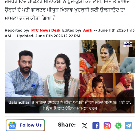
ਜਲੰਧਰ ਵਿੱਚ ਡਾਕਟਰ ਮੀਨਾਕਸ਼ੀ ਨੇ ਖੁਦ-ਕੁਸ਼ੀ ਕਰ ਲਈ, ਜਿਸ ਤੋਂ ਬਾਅਦ
ਉਨ੍ਹਾਂ ਦੇ ਪਤੀ ਡਾਕਟਰ ਪੀਯੂਸ਼ ਖ਼ਿਲਾਫ਼ ਖੁਦਕੁਸ਼ੀ ਲਈ ਉਕਸਾਉਣ ਦਾ
ਮਾਮਲਾ ਦਰਜ ਕੀਤਾ ਗਿਆ ਹੈ।
Reported by:
PTC News Desk
Edited by:
Aarti
--
June 11th 2026 11:13
AM
--
Updated:
June 11th 2026 12:22 PM
Jalandhar ’ਚ ਮਹਿਲਾ ਡਾਕਟਰ ਨੇ ਕੀਤੀ ਆਪਣੀ ਜੀਵਨ ਲੀਲਾ ਸਮਾਪਤ; ਪਤੀ ਡਾ.
ਪਿਊਸ਼ ਖਿਲਾਫ ਹੋਇਆ ਮਾਮਲਾ ਦਰਜ
Share:
Follow Us