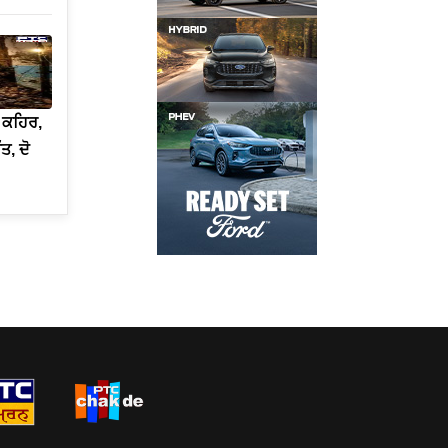
 ਕਹਿਰ,
ਤ, ਦੋ