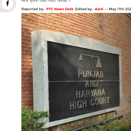
ਅਤੇ ਪ੍ਰਵਾਨਗੀ ਲੈਣੀ ਪਵੇਗੀ।
Reported by:
PTC News Desk
Edited by:
Aarti
--
May 11th 20