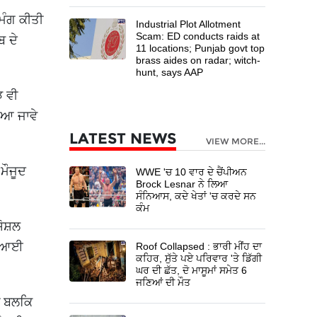
 ਮੰਗ ਕੀਤੀ
Industrial Plot Allotment
Scam: ED conducts raids at
ਬ ਦੇ
11 locations; Punjab govt top
brass aides on radar; witch-
hunt, says AAP
ਝ ਵੀ
ਇਆ ਜਾਵੇ
LATEST NEWS
VIEW MORE...
ਮੌਜੂਦ
WWE 'ਚ 10 ਵਾਰ ਦੇ ਚੈਂਪੀਅਨ
Brock Lesnar ਨੇ ਲਿਆ
ਸੰਨਿਆਸ, ਕਦੇ ਖੇਤਾਂ 'ਚ ਕਰਦੇ ਸਨ
ਕੰਮ
ੋਸ਼ਲ
ਡਿਆਈ
Roof Collapsed : ਭਾਰੀ ਮੀਂਹ ਦਾ
ਕਹਿਰ, ਸੁੱਤੇ ਪਏ ਪਰਿਵਾਰ 'ਤੇ ਡਿੱਗੀ
ਘਰ ਦੀ ਛੱਤ, ਦੋ ਮਾਸੂਮਾਂ ਸਮੇਤ 6
ਜਣਿਆਂ ਦੀ ਮੌਤ
ੀਂ ਬਲਕਿ