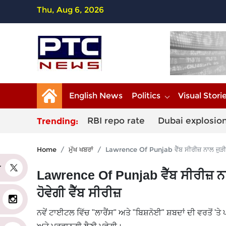
Thu, Aug 6, 2026
English News
Politics
Visual Stori
RBI repo rate
Dubai explosio
Trending:
Home
ਮੁੱਖ ਖਬਰਾਂ
Lawrence Of Punjab ਵੈੱਬ ਸੀਰੀਜ਼ ਨਾਲ ਜੁੜੀ ਵੱ
er
Lawrence Of Punjab ਵੈੱਬ ਸੀਰੀਜ਼ ਨਾ
ਹੋਵੇਗੀ ਵੈੱਬ ਸੀਰੀਜ਼
ਨਵੇਂ ਟਾਈਟਲ ਵਿੱਚ "ਲਾਰੈਂਸ" ਅਤੇ "ਬਿਸ਼ਨੋਈ" ਸ਼ਬਦਾਂ ਦੀ ਵਰਤੋਂ 'ਤੇ 