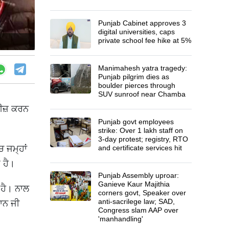
Punjab Cabinet approves 3
digital universities, caps
private school fee hike at 5%
Manimahesh yatra tragedy:
Punjab pilgrim dies as
boulder pierces through
SUV sunroof near Chamba
ਲੀਜ਼ ਕਰਨ
Punjab govt employees
strike: Over 1 lakh staff on
3-day protest; registry, RTO
ਚ ਜਮ੍ਹਾਂ
and certificate services hit
ਆ ਹੈ।
Punjab Assembly uproar:
Ganieve Kaur Majithia
 ਹੈ। ਨਾਲ
corners govt, Speaker over
anti-sacrilege law; SAD,
ਰਾਨ ਜੀ
Congress slam AAP over
'manhandling'