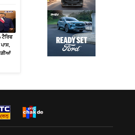
 ਟੈਰਿਫ
 ਪਾਸ,
ਧਣਗੀਆਂ