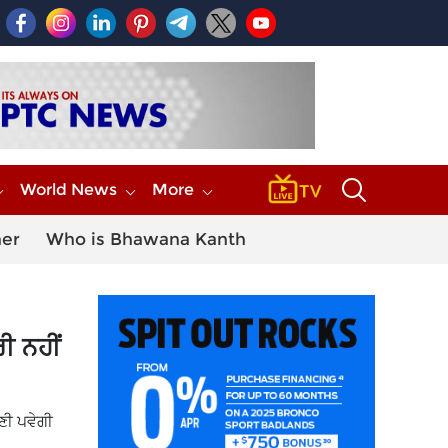
World News
More
her
Who is Bhawana Kanth
ੀ ਨਹੀਂ
ਉਣੀ ਪਵੇਗੀ