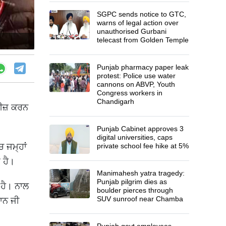
SGPC sends notice to GTC,
warns of legal action over
unauthorised Gurbani
telecast from Golden Temple
Punjab pharmacy paper leak
protest: Police use water
cannons on ABVP, Youth
Congress workers in
Chandigarh
ਲੀਜ਼ ਕਰਨ
Punjab Cabinet approves 3
digital universities, caps
ਚ ਜਮ੍ਹਾਂ
private school fee hike at 5%
ਆ ਹੈ।
Manimahesh yatra tragedy:
Punjab pilgrim dies as
 ਹੈ। ਨਾਲ
boulder pierces through
SUV sunroof near Chamba
ਰਾਨ ਜੀ
Punjab govt employees