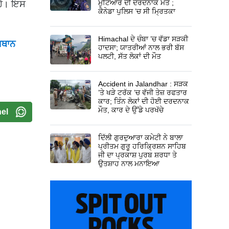
ਮੁਟਿਆਰ ਦੀ ਦਰਦਨਾਕ ਮੌਤ ;
 ਹੈ। ਇਸ
ਕੈਨੇਡਾ ਪੁਲਿਸ ’ਚ ਸੀ ਮ੍ਰਿਤਕਾ
Himachal ਦੇ ਚੰਬਾ ’ਚ ਵੱਡਾ ਸੜਕੀ
ਸਥਾਨ
ਹਾਦਸਾ; ਯਾਤਰੀਆਂ ਨਾਲ ਭਰੀ ਬੱਸ
ਪਲਟੀ, ਸੱਤ ਲੋਕਾਂ ਦੀ ਮੌਤ
Accident in Jalandhar : ਸੜਕ
’ਤੇ ਖੜੇ ਟਰੱਕ ’ਚ ਵੱਜੀ ਤੇਜ਼ ਰਫਤਾਰ
ਕਾਰ; ਤਿੰਨ ਲੋਕਾਂ ਦੀ ਹੋਈ ਦਰਦਨਾਕ
ਮੌਤ, ਕਾਰ ਦੇ ਉੱਡੇ ਪਰਖੱਚੇ
el
ਦਿੱਲੀ ਗੁਰਦੁਆਰਾ ਕਮੇਟੀ ਨੇ ਬਾਲਾ
ਪ੍ਰੀਤਮ ਗੁਰੂ ਹਰਿਕ੍ਰਿਸ਼ਨ ਸਾਹਿਬ
ਜੀ ਦਾ ਪ੍ਰਕਾਸ਼ ਪੁਰਬ ਸ਼ਰਧਾ ਤੇ
ਉਤਸ਼ਾਹ ਨਾਲ ਮਨਾਇਆ