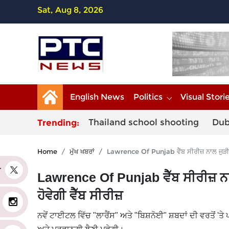
Sat, Aug 8, 2026
English News
Politics
Visual Stori
Thailand school shooting
Dub
Trending:
Home
ਮੁੱਖ ਖਬਰਾਂ
Lawrence Of Punjab ਵੈੱਬ ਸੀਰੀਜ਼ ਨਾਲ ਜੁੜੀ ਵੱ
er
Lawrence Of Punjab ਵੈੱਬ ਸੀਰੀਜ਼ ਨਾ
ਹੋਵੇਗੀ ਵੈੱਬ ਸੀਰੀਜ਼
ਨਵੇਂ ਟਾਈਟਲ ਵਿੱਚ "ਲਾਰੈਂਸ" ਅਤੇ "ਬਿਸ਼ਨੋਈ" ਸ਼ਬਦਾਂ ਦੀ ਵਰਤੋਂ 'ਤੇ 