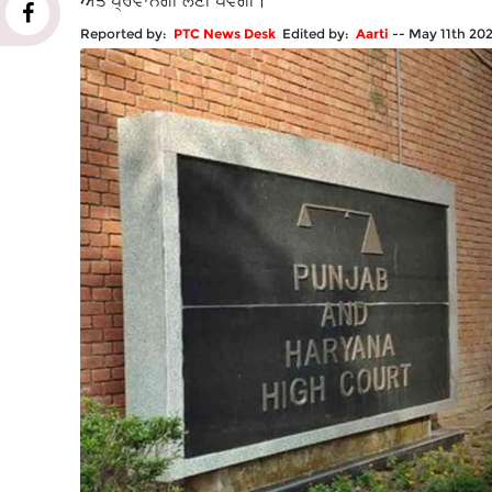
ਅਤੇ ਪ੍ਰਵਾਨਗੀ ਲੈਣੀ ਪਵੇਗੀ।
Reported by:
PTC News Desk
Edited by:
Aarti
--
May 11th 20