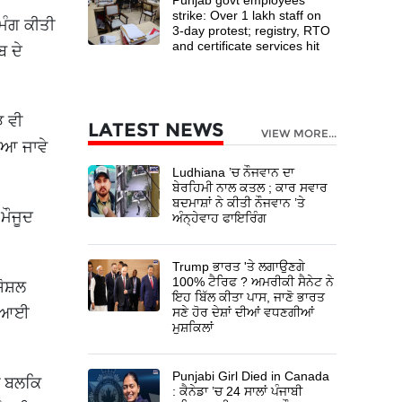
strike: Over 1 lakh staff on
 ਮੰਗ ਕੀਤੀ
3-day protest; registry, RTO
and certificate services hit
ਬ ਦੇ
ਝ ਵੀ
LATEST NEWS
VIEW MORE...
ਇਆ ਜਾਵੇ
Ludhiana ’ਚ ਨੌਜਵਾਨ ਦਾ
ਬੇਰਹਿਮੀ ਨਾਲ ਕਤਲ ; ਕਾਰ ਸਵਾਰ
ਬਦਮਾਸ਼ਾਂ ਨੇ ਕੀਤੀ ਨੌਜਵਾਨ ’ਤੇ
ਮੌਜੂਦ
ਅੰਨ੍ਹੇਵਾਹ ਫਾਇਰਿੰਗ
Trump ਭਾਰਤ 'ਤੇ ਲਗਾਉਣਗੇ
100% ਟੈਰਿਫ ? ਅਮਰੀਕੀ ਸੈਨੇਟ ਨੇ
ੋਸ਼ਲ
ਇਹ ਬਿੱਲ ਕੀਤਾ ਪਾਸ, ਜਾਣੋ ਭਾਰਤ
ਡਿਆਈ
ਸਣੇ ਹੋਰ ਦੇਸ਼ਾਂ ਦੀਆਂ ਵਧਣਗੀਆਂ
ਮੁਸ਼ਕਿਲਾਂ
Punjabi Girl Died in Canada
ੀਂ ਬਲਕਿ
: ਕੈਨੇਡਾ ’ਚ 24 ਸਾਲਾਂ ਪੰਜਾਬੀ