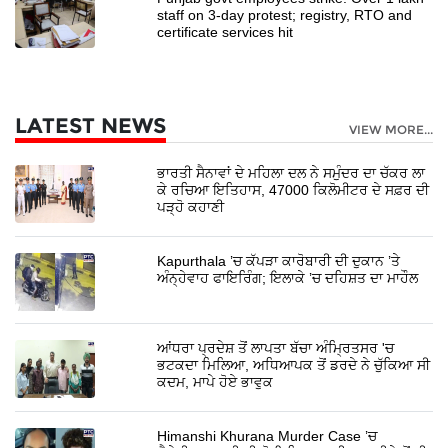
staff on 3-day protest; registry, RTO and
certificate services hit
LATEST NEWS
VIEW MORE...
ਭਾਰਤੀ ਸੈਨਾਵਾਂ ਦੇ ਮਹਿਲਾ ਦਲ ਨੇ ਸਮੁੰਦਰ ਦਾ ਚੱਕਰ ਲਾ
ਕੇ ਰਚਿਆ ਇਤਿਹਾਸ, 47000 ਕਿਲੋਮੀਟਰ ਦੇ ਸਫ਼ਰ ਦੀ
ਪੜ੍ਹੋ ਕਹਾਣੀ
Kapurthala ’ਚ ਕੱਪੜਾ ਕਾਰੋਬਾਰੀ ਦੀ ਦੁਕਾਨ ’ਤੇ
ਅੰਨ੍ਹੇਵਾਹ ਫਾਇਰਿੰਗ; ਇਲਾਕੇ ’ਚ ਦਹਿਸ਼ਤ ਦਾ ਮਾਹੌਲ
ਆਂਧਰਾ ਪ੍ਰਦੇਸ਼ ਤੋਂ ਲਾਪਤਾ ਬੱਚਾ ਅੰਮ੍ਰਿਤਸਰ 'ਚ
ਭਟਕਦਾ ਮਿਲਿਆ, ਅਧਿਆਪਕ ਤੋਂ ਡਰਦੇ ਨੇ ਚੁੱਕਿਆ ਸੀ
ਕਦਮ, ਮਾਪੇ ਹੋਏ ਭਾਵੁਕ
Himanshi Khurana Murder Case ’ਚ