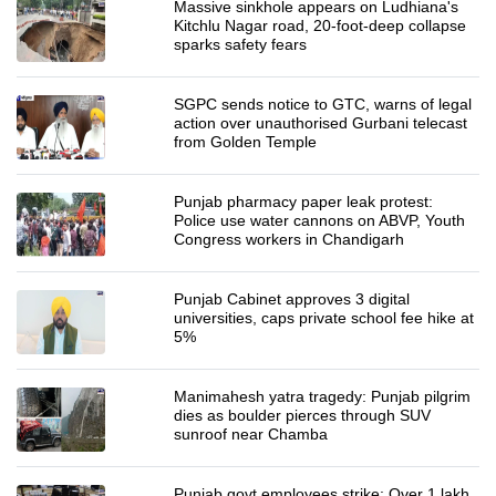
Massive sinkhole appears on Ludhiana's
Kitchlu Nagar road, 20-foot-deep collapse
sparks safety fears
SGPC sends notice to GTC, warns of legal
action over unauthorised Gurbani telecast
from Golden Temple
Punjab pharmacy paper leak protest:
Police use water cannons on ABVP, Youth
Congress workers in Chandigarh
Punjab Cabinet approves 3 digital
universities, caps private school fee hike at
5%
Manimahesh yatra tragedy: Punjab pilgrim
dies as boulder pierces through SUV
sunroof near Chamba
Punjab govt employees strike: Over 1 lakh