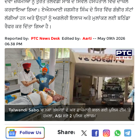
ਦੋਵਾਂ ਜ਼ਖਮੀਆਂ ਨੂੰ ਤੁਰੰਤ ਤਲਵੰਡੀ ਸਾਬੋ ਦੇ ਸਿਵਲ ਹਸਪਤਾਲ ਵਿੱਚ ਦਾਖਲ
ਕਰਵਾਇਆ ਗਿਆ। ਏਐਸਆਈ ਜਗਸੀਰ ਸਿੰਘ ਦੇ ਸਿਰ ਵਿੱਚ ਗੰਭੀਰ ਸੱਟਾਂ
ਲੱਗੀਆਂ ਹਨ ਅਤੇ ਉਨ੍ਹਾਂ ਨੂੰ ਅਗਲੇਰੀ ਇਲਾਜ ਅਤੇ ਮੁਲਾਂਕਣ ਲਈ ਬਠਿੰਡਾ
ਰੈਫਰ ਕਰ ਦਿੱਤਾ ਗਿਆ ਹੈ।
Reported by:
PTC News Desk
Edited by:
Aarti
--
May 09th 2026
06:38 PM
Talwandi Sabo ’ਚ ਨਸ਼ਾ ਤਸਕਰਾਂ ਦੇ ਘਰ ਛਾਪੇਮਾਰੀ ਕਰਨ ਗਈ ਪੁਲਿਸ ਟੀਮ ’ਤੇ
ਹਮਲਾ, ASI ਸਣੇ 2 ਪੁਲਿਸ ਮੁਲਾਜ਼ਮ
Share:
Follow Us