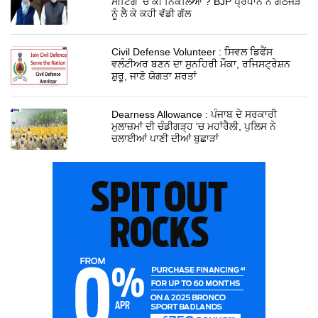
ਮੀਟਿੰਗ 'ਚੋਂ ਕੀ ਨਿਕਲਿਆ ? BJP ਪ੍ਰਧਾਨ ਨੇ ਗਠਜੋੜ
ਨੂੰ ਲੈ ਕੇ ਕਹੀ ਵੱਡੀ ਗੱਲ
Civil Defense Volunteer : ਸਿਵਲ ਡਿਫੈਂਸ
ਵਲੰਟੀਅਰ ਬਣਨ ਦਾ ਸੁਨਹਿਰੀ ਮੌਕਾ, ਰਜਿਸਟ੍ਰੇਸ਼ਨ
ਸ਼ੁਰੂ, ਜਾਣੋ ਯੋਗਤਾ ਸ਼ਰਤਾਂ
Dearness Allowance : ਪੰਜਾਬ ਦੇ ਸਰਕਾਰੀ
ਮੁਲਾਜ਼ਮਾਂ ਦੀ ਚੰਡੀਗੜ੍ਹ 'ਚ ਮਹਾਂਰੈਲੀ, ਪੁਲਿਸ ਨੇ
ਚਲਾਈਆਂ ਪਾਣੀ ਦੀਆਂ ਬੁਛਾੜਾਂ