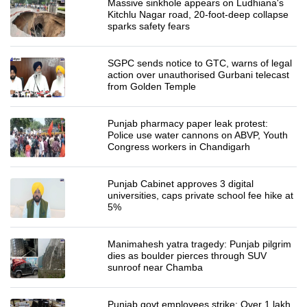
Massive sinkhole appears on Ludhiana's
Kitchlu Nagar road, 20-foot-deep collapse
sparks safety fears
SGPC sends notice to GTC, warns of legal
action over unauthorised Gurbani telecast
from Golden Temple
Punjab pharmacy paper leak protest:
Police use water cannons on ABVP, Youth
Congress workers in Chandigarh
Punjab Cabinet approves 3 digital
universities, caps private school fee hike at
5%
Manimahesh yatra tragedy: Punjab pilgrim
dies as boulder pierces through SUV
sunroof near Chamba
Punjab govt employees strike: Over 1 lakh