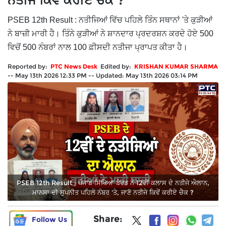
ਨਤੀਜੇ ਕਿਵੇਂ ਕਰੀਏ ਚੈਕ ?
PSEB 12th Result : ਨਤੀਜਿਆਂ ਵਿੱਚ ਪਹਿਲੇ ਤਿੰਨ ਸਥਾਨਾਂ 'ਤੇ ਕੁੜੀਆਂ
ਨੇ ਬਾਜ਼ੀ ਮਾਰੀ ਹੈ। ਤਿੰਨੇ ਕੁੜੀਆਂ ਨੇ ਸ਼ਾਨਦਾਰ ਪ੍ਰਦਰਸ਼ਨ ਕਰਦੇ ਹੋਏ 500
ਵਿਚੋਂ 500 ਨੰਬਰਾਂ ਨਾਲ 100 ਫ਼ੀਸਦੀ ਨਤੀਜਾ ਪ੍ਰਾਪਤ ਕੀਤਾ ਹੈ।
Reported by:
PTC News Desk
Edited by:
KRISHAN KUMAR SHARMA
--
May 13th 2026 12:33 PM
--
Updated:
May 13th 2026 03:14 PM
PSEB 12th Result : ਪੰਜਾਬ ਸਿੱਖਿਆ ਬੋਰਡ ਨੇ 12ਵੀਂ ਕਲਾਸ ਦੇ ਨਤੀਜੇ ਐਲਾਨ,
ਮਾਨਸਾ ਦੀ ਸੁਪਨੀਤ ਪਹਿਲੇ ਨੰਬਰ 'ਤੇ, ਜਾਣੋ ਨਤੀਜੇ ਕਿਵੇਂ ਕਰੀਏ ਚੈਕ ?
Share:
Follow Us