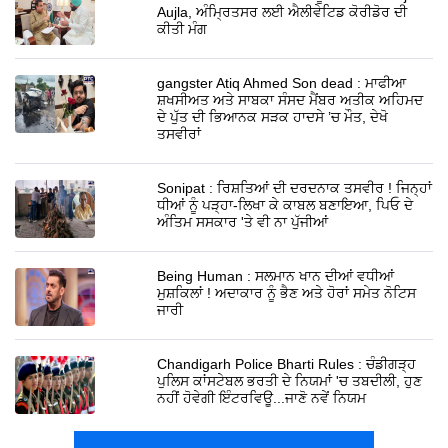
Aujla, ਅੰਮ੍ਰਿਤਸਰ ਲਈ ਐਲੀਵੇਟਿਡ ਕੋਰੀਡੋਰ ਦੀ
ਕੀਤੀ ਮੰਗ
gangster Atiq Ahmed Son dead : ਮਾਫੀਆ
ਸ਼ਖਸੀਅਤ ਅਤੇ ਸਾਬਕਾ ਸੰਸਦ ਮੈਂਬਰ ਅਤੀਕ ਅਹਿਮਦ
ਦੇ ਪੁੱਤ ਦੀ ਭਿਆਨਕ ਸੜਕ ਹਾਦਸੇ ’ਚ ਮੌਤ, ਦੇਖੋ
ਤਸਵੀਰਾਂ
Sonipat : ਰਿਸ਼ਤਿਆਂ ਦੀ ਦਰਦਨਾਕ ਤਸਵੀਰ ! ਜਿਨ੍ਹਾਂ
ਧੀਆਂ ਨੂੰ ਪੜ੍ਹਾ-ਲਿਖਾ ਕੇ ਕਾਬਲ ਬਣਾਇਆ, ਪਿਓ ਦੇ
ਅੰਤਿਮ ਸਸਕਾਰ 'ਤੇ ਵੀ ਨਾ ਪੁੱਜੀਆਂ
Being Human : ਸਲਮਾਨ ਖਾਨ ਦੀਆਂ ਵਧੀਆਂ
ਮੁਸ਼ਕਿਲਾਂ ! ਅਦਾਕਾਰ ਨੂੰ ਭੈਣ ਅਤੇ ਹੋਰਾਂ ਸਮੇਤ ਨੋਟਿਸ
ਜਾਰੀ
Chandigarh Police Bharti Rules : ਚੰਡੀਗੜ੍ਹ
ਪੁਲਿਸ ਕਾਂਸਟੇਬਲ ਭਰਤੀ ਦੇ ਨਿਯਮਾਂ 'ਚ ਤਬਦੀਲੀ, ਹੁਣ
ਨਹੀਂ ਹੋਵੇਗੀ ਇੰਟਰਵਿਊ...ਜਾਣੋ ਨਵੇਂ ਨਿਯਮ