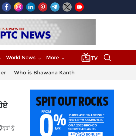
World News
More
her
Who is Bhawana Kanth
ਹੋਏ
੍ਹਾਂ ਨੂੰ