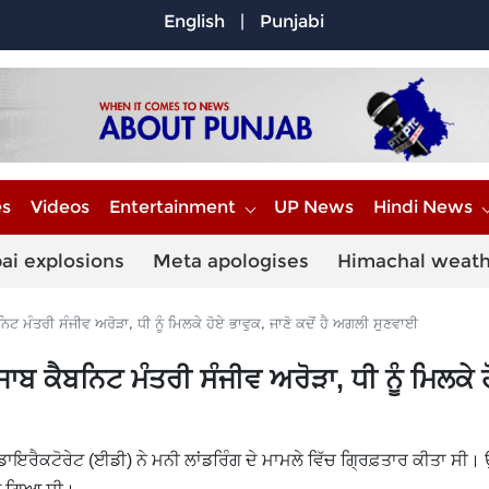
English
|
Punjabi
es
Videos
Entertainment
UP News
Hindi News
ai explosions
Meta apologises
Himachal weat
ਨਿਟ ਮੰਤਰੀ ਸੰਜੀਵ ਅਰੋੜਾ, ਧੀ ਨੂੰ ਮਿਲਕੇ ਹੋਏ ਭਾਵੁਕ, ਜਾਣੋ ਕਦੋਂ ਹੈ ਅਗਲੀ ਸੁਣਵਾਈ
ੰਜਾਬ ਕੈਬਨਿਟ ਮੰਤਰੀ ਸੰਜੀਵ ਅਰੋੜਾ, ਧੀ ਨੂੰ ਮਿਲਕੇ 
ਾਇਰੈਕਟੋਰੇਟ (ਈਡੀ) ਨੇ ਮਨੀ ਲਾਂਡਰਿੰਗ ਦੇ ਮਾਮਲੇ ਵਿੱਚ ਗ੍ਰਿਫ਼ਤਾਰ ਕੀਤਾ ਸੀ। ਉਨ