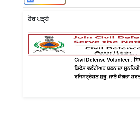
ਹੋਰ ਪੜ੍ਹੋ
Civil Defense Volunteer : ਸ
ਡਿਫੈਂਸ ਵਲੰਟੀਅਰ ਬਣਨ ਦਾ ਸੁਨਹਿਰੀ 
ਰਜਿਸਟ੍ਰੇਸ਼ਨ ਸ਼ੁਰੂ, ਜਾਣੋ ਯੋਗਤਾ ਸ਼ਰਤ