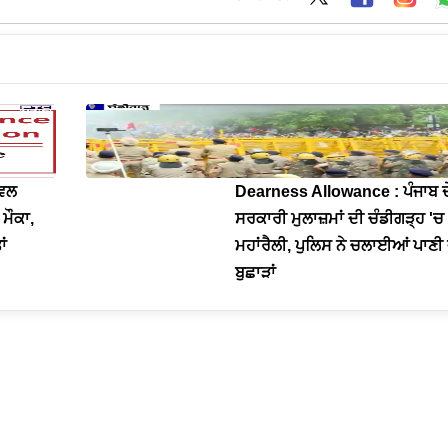
ਿਵਲ
Dearness Allowance : ਪੰਜਾਬ ਦ
ਮੌਕਾ,
ਸਰਕਾਰੀ ਮੁਲਾਜ਼ਮਾਂ ਦੀ ਚੰਡੀਗੜ੍ਹ 'ਚ
ਾਂ
ਮਹਾਂਰੈਲੀ, ਪੁਲਿਸ ਨੇ ਚਲਾਈਆਂ ਪਾਣੀ
ਬੁਛਾੜਾਂ