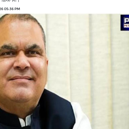
ਜਿਆ ਗਿਆ ਸੀ।
26 05:36 PM