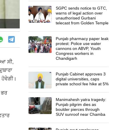
SGPC sends notice to GTC,
warns of legal action over
unauthorised Gurbani
telecast from Golden Temple
Punjab pharmacy paper leak
protest: Police use water
cannons on ABVP, Youth
Congress workers in
Chandigarh
ਗਿਆ ਸੀ,
ਦੁਬਾਰਾ
Punjab Cabinet approves 3
 ਹੋਵੇਗੀ।
digital universities, caps
private school fee hike at 5%
ਲ ਭਰ
Manimahesh yatra tragedy:
Punjab pilgrim dies as
boulder pierces through
SUV sunroof near Chamba
ਫ਼ਤਾਰ
Punjab govt employees