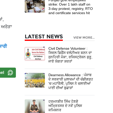
strike: Over 1 lakh staff on
3-day protest; registry, RTO
and certificate services hit
ਂ,
ਵ ਅਰੋੜਾ
LATEST NEWS
VIEW MORE...
ਜਾਰੀ
Civil Defense Volunteer :
ਸਿਵਲ ਡਿਫੈਂਸ ਵਲੰਟੀਅਰ ਬਣਨ ਦਾ
ਸੁਨਹਿਰੀ ਮੌਕਾ, ਰਜਿਸਟ੍ਰੇਸ਼ਨ ਸ਼ੁਰੂ,
ਜਾਣੋ ਯੋਗਤਾ ਸ਼ਰਤਾਂ
el
Dearness Allowance : ਪੰਜਾਬ
ਦੇ ਸਰਕਾਰੀ ਮੁਲਾਜ਼ਮਾਂ ਦੀ ਚੰਡੀਗੜ੍ਹ
'ਚ ਮਹਾਂਰੈਲੀ, ਪੁਲਿਸ ਨੇ ਚਲਾਈਆਂ
ਪਾਣੀ ਦੀਆਂ ਬੁਛਾੜਾਂ
ਹਰਮਨਬੀਰ ਸਿੰਘ ਹੋਣਗੇ
ਅੰਮ੍ਰਿਤਸਰ ਦੇ ਨਵੇਂ ਪੁਲਿਸ
ਕਮਿਸ਼ਨਰ