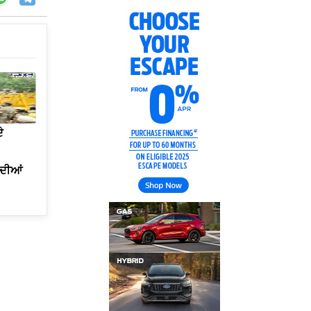
ੇ
 ਦੀਆਂ