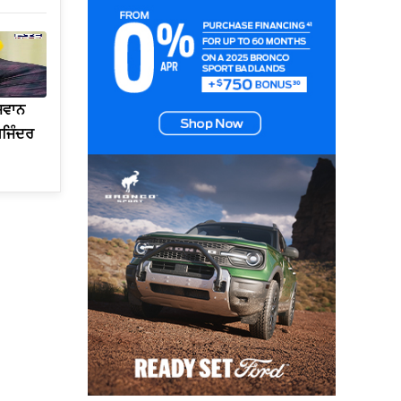
ੌਜਵਾਨ
ਖਜਿੰਦਰ