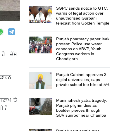
SGPC sends notice to GTC,
warns of legal action over
unauthorised Gurbani
telecast from Golden Temple
Punjab pharmacy paper leak
protest: Police use water
cannons on ABVP, Youth
 ਹੈ। ਦੱਸ
Congress workers in
Chandigarh
Punjab Cabinet approves 3
 ਕਾਰਨ
digital universities, caps
private school fee hike at 5%
ਸਟਾਪ ’ਤੇ
Manimahesh yatra tragedy:
Punjab pilgrim dies as
ਹੀ ਹੈ।
boulder pierces through
SUV sunroof near Chamba
Punjab govt employees