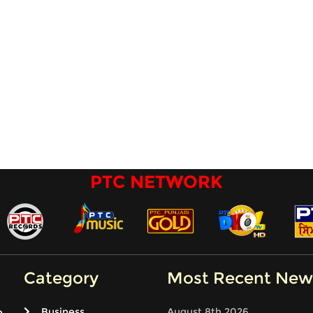
PTC NETWORK
Category
Most Recent New
Business
August 8th 2026
e