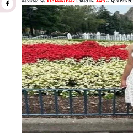
Reported by:
PTC News Desk
Edited by:
Aarti
--
April 19th 2