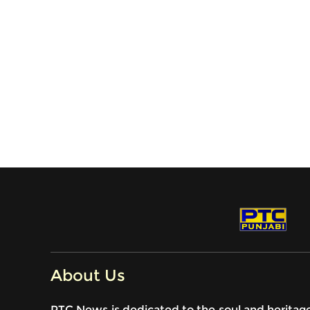
About Us
PTC News is dedicated to the soul and heritag