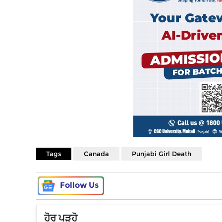
Tags
Canada
Punjabi Girl Death
Follow Us
ਹੋਰ ਪੜ੍ਹੋ