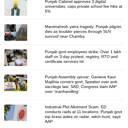
Punjab Cabinet approves 3 digital
universities, caps private school fee hike at
5%
Manimahesh yatra tragedy: Punjab pilgrim
dies as boulder pierces through SUV
sunroof near Chamba
Punjab govt employees strike: Over 1 lakh
staff on 3-day protest; registry, RTO and
certificate services hit
Punjab Assembly uproar: Ganieve Kaur
Majithia corners govt, Speaker over anti-
sacrilege law; SAD, Congress slam AAP
over 'manhandling'
Industrial Plot Allotment Scam: ED
conducts raids at 11 locations; Punjab govt
top brass aides on radar; witch-hunt, says
AAP