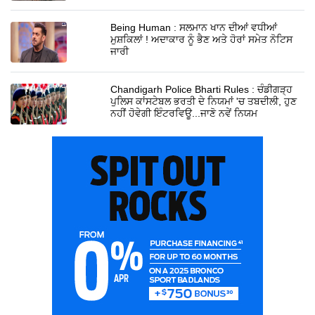
Being Human : ਸਲਮਾਨ ਖਾਨ ਦੀਆਂ ਵਧੀਆਂ
ਮੁਸ਼ਕਿਲਾਂ ! ਅਦਾਕਾਰ ਨੂੰ ਭੈਣ ਅਤੇ ਹੋਰਾਂ ਸਮੇਤ ਨੋਟਿਸ
ਜਾਰੀ
Chandigarh Police Bharti Rules : ਚੰਡੀਗੜ੍ਹ
ਪੁਲਿਸ ਕਾਂਸਟੇਬਲ ਭਰਤੀ ਦੇ ਨਿਯਮਾਂ 'ਚ ਤਬਦੀਲੀ, ਹੁਣ
ਨਹੀਂ ਹੋਵੇਗੀ ਇੰਟਰਵਿਊ...ਜਾਣੋ ਨਵੇਂ ਨਿਯਮ