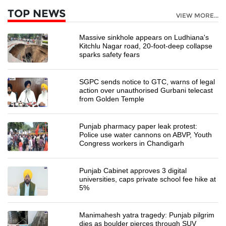
TOP NEWS
VIEW MORE...
Massive sinkhole appears on Ludhiana's
Kitchlu Nagar road, 20-foot-deep collapse
sparks safety fears
SGPC sends notice to GTC, warns of legal
action over unauthorised Gurbani telecast
from Golden Temple
Punjab pharmacy paper leak protest:
Police use water cannons on ABVP, Youth
Congress workers in Chandigarh
Punjab Cabinet approves 3 digital
universities, caps private school fee hike at
5%
Manimahesh yatra tragedy: Punjab pilgrim
dies as boulder pierces through SUV