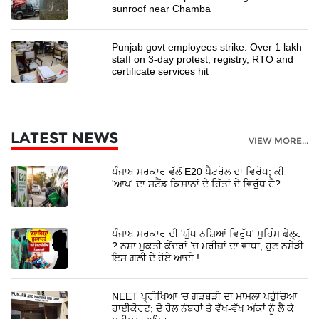
sunroof near Chamba
Punjab govt employees strike: Over 1 lakh
staff on 3-day protest; registry, RTO and
certificate services hit
LATEST NEWS
VIEW MORE...
ਪੰਜਾਬ ਸਰਕਾਰ ਵੱਲੋਂ E20 ਪੈਟਰੋਲ ਦਾ ਵਿਰੋਧ; ਕੀ
'ਆਪ' ਦਾ ਸਟੈਂਡ ਕਿਸਾਨਾਂ ਦੇ ਹਿੱਤਾਂ ਦੇ ਵਿਰੁੱਧ ਹੈ?
ਪੰਜਾਬ ਸਰਕਾਰ ਦੀ 'ਯੁੱਧ ਨਸ਼ਿਆਂ ਵਿਰੁੱਧ' ਮੁਹਿੰਮ ਫੇਲ੍ਹ
? ਨਸ਼ਾ ਮੁਕਤੀ ਕੇਂਦਰਾਂ ’ਚ ਮਰੀਜ਼ਾਂ ਦਾ ਵਾਧਾ, ਹੁਣ ਨਸ਼ੇੜੀ
ਇਸ ਗੋਲੀ ਦੇ ਹੋਏ ਆਦੀ !
NEET ਪ੍ਰੀਖਿਆ ’ਚ ਗੜਬੜੀ ਦਾ ਮਾਮਲਾ ਪਹੁੰਚਿਆ
ਹਾਈਕੋਰਟ; ਦੋ ਰੋਲ ਨੰਬਰਾਂ ਤੇ ਵੱਖ-ਵੱਖ ਅੰਕਾਂ ਨੂੰ ਲੈ ਕੇ