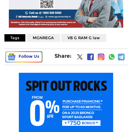
Tags
MGNREGA
VB G RAM G law
Share:
Follow Us