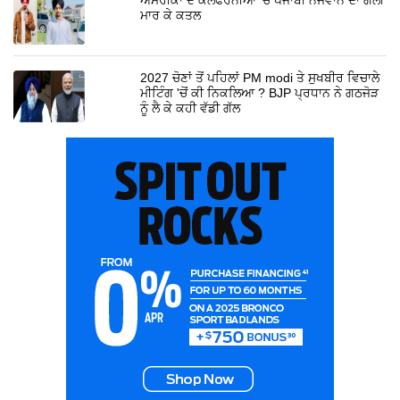
ਮਾਰ ਕੇ ਕਤਲ
2027 ਚੋਣਾਂ ਤੋਂ ਪਹਿਲਾਂ PM modi ਤੇ ਸੁਖਬੀਰ ਵਿਚਾਲੇ
ਮੀਟਿੰਗ 'ਚੋਂ ਕੀ ਨਿਕਲਿਆ ? BJP ਪ੍ਰਧਾਨ ਨੇ ਗਠਜੋੜ
ਨੂੰ ਲੈ ਕੇ ਕਹੀ ਵੱਡੀ ਗੱਲ