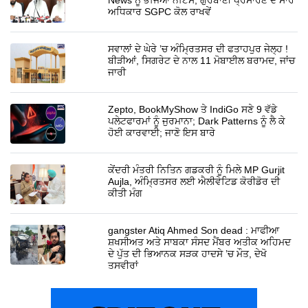
News ਨੂੰ ਭੇਜਿਆ ਨੋਟਿਸ, ਗੁਰਬਾਣੀ ਪ੍ਰਸਾਰਣ ਦੇ ਸਾਰੇ
ਅਧਿਕਾਰ SGPC ਕੋਲ ਰਾਖਵੇਂ
ਸਵਾਲਾਂ ਦੇ ਘੇਰੇ ’ਚ ਅੰਮ੍ਰਿਤਸਰ ਦੀ ਫਤਾਹਪੁਰ ਜੇਲ੍ਹ !
ਬੀੜੀਆਂ, ਸਿਗਰੇਟ ਦੇ ਨਾਲ 11 ਮੋਬਾਈਲ ਬਰਾਮਦ, ਜਾਂਚ
ਜਾਰੀ
Zepto, BookMyShow ਤੇ IndiGo ਸਣੇ 9 ਵੱਡੇ
ਪਲੇਟਫਾਰਮਾਂ ਨੂੰ ਜੁਰਮਾਨਾ; Dark Patterns ਨੂੰ ਲੈ ਕੇ
ਹੋਈ ਕਾਰਵਾਈ; ਜਾਣੋ ਇਸ ਬਾਰੇ
ਕੇਂਦਰੀ ਮੰਤਰੀ ਨਿਤਿਨ ਗਡਕਰੀ ਨੂੰ ਮਿਲੇ MP Gurjit
Aujla, ਅੰਮ੍ਰਿਤਸਰ ਲਈ ਐਲੀਵੇਟਿਡ ਕੋਰੀਡੋਰ ਦੀ
ਕੀਤੀ ਮੰਗ
gangster Atiq Ahmed Son dead : ਮਾਫੀਆ
ਸ਼ਖਸੀਅਤ ਅਤੇ ਸਾਬਕਾ ਸੰਸਦ ਮੈਂਬਰ ਅਤੀਕ ਅਹਿਮਦ
ਦੇ ਪੁੱਤ ਦੀ ਭਿਆਨਕ ਸੜਕ ਹਾਦਸੇ ’ਚ ਮੌਤ, ਦੇਖੋ
ਤਸਵੀਰਾਂ