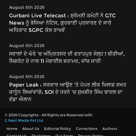
August 6th 2026
Gurbani Live Telecast : ਸ਼੍ਰੋਮਣੀ ਕਮੇਟੀ ਨੇ GTC
News ਨੂੰ ਭੇਜਿਆ ਨੋਟਿਸ, ਗੁਰਬਾਣੀ ਪ੍ਰਸਾਰਣ ਦੇ ਸਾਰੇ
ਅਧਿਕਾਰ SGPC ਕੋਲ ਰਾਖਵੇਂ
August 6th 2026
ਸਵਾਲਾਂ ਦੇ ਘੇਰੇ ’ਚ ਅੰਮ੍ਰਿਤਸਰ ਦੀ ਫਤਾਹਪੁਰ ਜੇਲ੍ਹ ! ਬੀੜੀਆਂ,
ਸਿਗਰੇਟ ਦੇ ਨਾਲ 11 ਮੋਬਾਈਲ ਬਰਾਮਦ, ਜਾਂਚ ਜਾਰੀ
August 6th 2026
Paper Leak : ਸਰਕਾਰ ਆਉਣ 'ਤੇ ਪੇਪਰ ਲੀਕ ਖਿਲਾਫ਼ ਸਖਤ
ਕਾਨੂੰਨ ਲਿਆਂਵਾਂਗੇ; SOI ਦੇ ਧਰਨੇ 'ਚ ਸੁਖਬੀਰ ਸਿੰਘ ਬਾਦਲ ਦਾ
ਵੱਡਾ ਐਲਾਨ
© 2026 Copyrights : All Rights are Reserved with
G Next Media Pvt Ltd
Home
About Us
Editorial Policy
Corrections
Authors
Contact Us
Disclaimer
Our Team
Privacy Policy