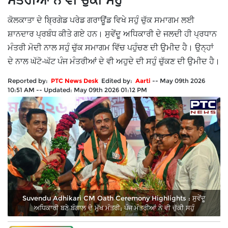
ਮੰਤਰੀਆਂ ਨੇ ਵੀ ਚੁੱਕੀ ਸਹੁੰ
ਕੋਲਕਾਤਾ ਦੇ ਬ੍ਰਿਗੇਡ ਪਰੇਡ ਗਰਾਊਂਡ ਵਿਖੇ ਸਹੁੰ ਚੁੱਕ ਸਮਾਗਮ ਲਈ
ਸ਼ਾਨਦਾਰ ਪ੍ਰਬੰਧ ਕੀਤੇ ਗਏ ਹਨ। ਸੁਵੇਂਦੂ ਅਧਿਕਾਰੀ ਦੇ ਜਲਦੀ ਹੀ ਪ੍ਰਧਾਨ
ਮੰਤਰੀ ਮੋਦੀ ਨਾਲ ਸਹੁੰ ਚੁੱਕ ਸਮਾਗਮ ਵਿੱਚ ਪਹੁੰਚਣ ਦੀ ਉਮੀਦ ਹੈ। ਉਨ੍ਹਾਂ
ਦੇ ਨਾਲ ਘੱਟੋ-ਘੱਟ ਪੰਜ ਮੰਤਰੀਆਂ ਦੇ ਵੀ ਅਹੁਦੇ ਦੀ ਸਹੁੰ ਚੁੱਕਣ ਦੀ ਉਮੀਦ ਹੈ।
Reported by:
PTC News Desk
Edited by:
Aarti
--
May 09th 2026
10:51 AM
--
Updated:
May 09th 2026 01:12 PM
Suvendu Adhikari CM Oath Ceremony Highlights : ਸੁਵੇਂਦੂ
ਅਧਿਕਾਰੀ ਬਣੇ ਬੰਗਾਲ ਦੇ ਮੁੱਖ ਮੰਤਰੀ; ਪੰਜ ਮੰਤਰੀਆਂ ਨੇ ਵੀ ਚੁੱਕੀ ਸਹੁੰ