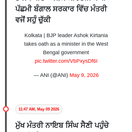
ਪੱਛਮੀ ਬੰਗਾਲ ਸਰਕਾਰ ਵਿੱਚ ਮੰਤਰੀ
ਵਜੋਂ ਸਹੁੰ ਚੁੱਕੀ
Kolkata | BJP leader Ashok Kirtania
takes oath as a minister in the West
Bengal government
pic.twitter.com/VbPxysDf6I
— ANI (@ANI)
May 9, 2026
11:47 AM, May 09 2026
ਮੁੱਖ ਮੰਤਰੀ ਨਾਇਬ ਸਿੰਘ ਸੈਣੀ ਪਹੁੰਚੇ