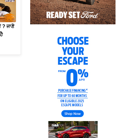
 ? ਜਾਣੋ
ਹੈ