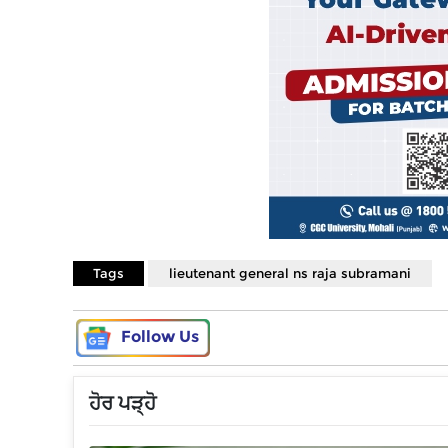
Tags
lieutenant general ns raja subramani
Follow Us
ਹੋਰ ਪੜ੍ਹੋ