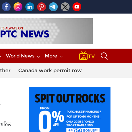
World News
More
ther
Canada work permit row
,
ਲ ਅਨਿਲ