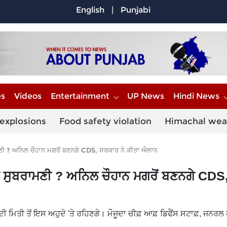
English
|
Punjabi
es
Videos
Entertainment
UP News
Hindi News
explosions
Food safety violation
Himachal wea
ਣੀ ? ਅਨਿਲ ਚੌਹਾਨ ਮਗਰੋਂ ਬਣਨਗੇ CDS, ਸਰਕਾਰ ਨੇ ਕੀਤਾ ਐਲਾਨ
 ਸੁਬਰਾਮਣੀ ? ਅਨਿਲ ਚੌਹਾਨ ਮਗਰੋਂ ਬਣਨਗੇ CDS
ੀ ਮਿਤੀ ਤੋਂ ਇਸ ਅਹੁਦੇ 'ਤੇ ਰਹਿਣਗੇ। ਮੌਜੂਦਾ ਚੀਫ਼ ਆਫ਼ ਡਿਫੈਂਸ ਸਟਾਫ਼, ਜਨਰ