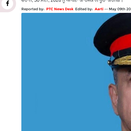
ਚੌਹਾਨ, 30 ਮਈ, 2026 ਨੂੰ ਆਪਣਾ ਕਾਰਜਕਾਲ ਪੂਰਾ ਕਰਨਗੇ।
Reported by:
PTC News Desk
Edited by:
Aarti
--
May 09th 20