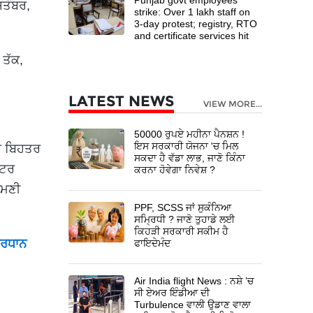
ਤੰਬਰ,
strike: Over 1 lakh staff on
3-day protest; registry, RTO
and certificate services hit
 ਤੱਕ,
LATEST NEWS
VIEW MORE...
50000 ਰੁਪਏ ਮਹੀਨਾ ਪੈਨਸ਼ਨ !
ਇਸ ਸਰਕਾਰੀ ਯੋਜਨਾ 'ਚ ਮਿਲ
ਾਰ ਬਿਹਤਰ
ਸਕਦਾ ਹੈ ਵੱਡਾ ਲਾਭ, ਜਾਣੋ ਕਿੰਨਾ
ਏਟਰ
ਕਰਨਾ ਹੋਵੇਗਾ ਨਿਵੇਸ਼ ?
ਾਮਣੀ
PPF, SCSS ਜਾਂ ਸੁਕੰਨਿਆ
ਸਮ੍ਰਿਧੀ ? ਜਾਣੋ ਤੁਹਾਡੇ ਲਈ
ਕਿਹੜੀ ਸਰਕਾਰੀ ਸਕੀਮ ਹੈ
੍ਰਧਾਨ
ਫਾਇਦੇਮੰਦ
Air India flight News : ਨਸ਼ੇ ’ਚ
ਸੀ ਏਅਰ ਇੰਡੀਆ ਦੀ
Turbulence ਵਾਲੀ ਉਡਾਣ ਵਾਲਾ