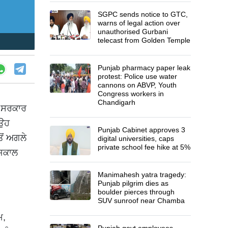
SGPC sends notice to GTC,
warns of legal action over
unauthorised Gurbani
telecast from Golden Temple
Punjab pharmacy paper leak
protest: Police use water
cannons on ABVP, Youth
Congress workers in
Chandigarh
ਤ ਸਰਕਾਰ
 ਉਹ
Punjab Cabinet approves 3
ੋਂ ਅਗਲੇ
digital universities, caps
private school fee hike at 5%
ਰਜਕਾਲ
Manimahesh yatra tragedy:
Punjab pilgrim dies as
boulder pierces through
SUV sunroof near Chamba
ਮ,
Punjab govt employees