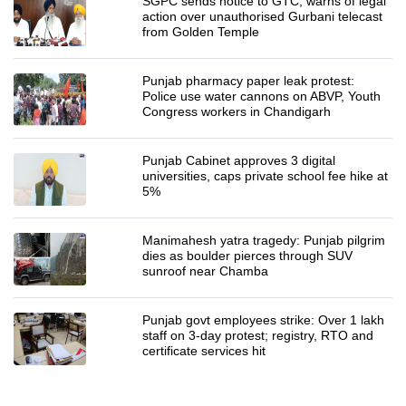
SGPC sends notice to GTC, warns of legal
action over unauthorised Gurbani telecast
from Golden Temple
Punjab pharmacy paper leak protest:
Police use water cannons on ABVP, Youth
Congress workers in Chandigarh
Punjab Cabinet approves 3 digital
universities, caps private school fee hike at
5%
Manimahesh yatra tragedy: Punjab pilgrim
dies as boulder pierces through SUV
sunroof near Chamba
Punjab govt employees strike: Over 1 lakh
staff on 3-day protest; registry, RTO and
certificate services hit