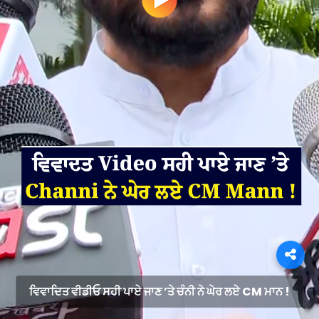
ਵਿਵਾਦਿਤ ਵੀਡੀਓ ਸਹੀ ਪਾਏ ਜਾਣ ’ਤੇ ਚੰਨੀ ਨੇ ਘੇਰ ਲਏ CM ਮਾਨ !