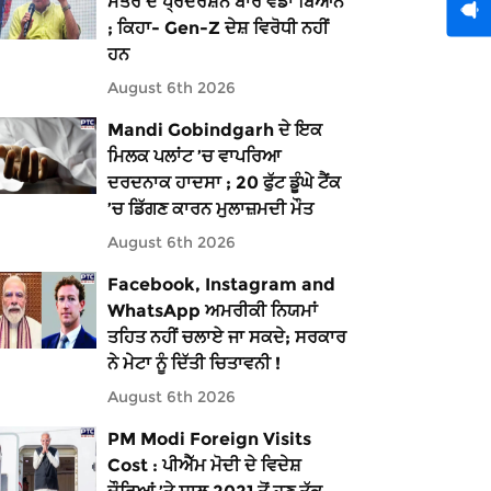
ਮੰਤਰ ਦੇ ਪ੍ਰਦਰਸ਼ਨ ਬਾਰੇ ਵੱਡਾ ਬਿਆਨ
; ਕਿਹਾ- Gen-Z ਦੇਸ਼ ਵਿਰੋਧੀ ਨਹੀਂ
ਹਨ
August 6th 2026
Mandi Gobindgarh ਦੇ ਇਕ
ਮਿਲਕ ਪਲਾਂਟ ’ਚ ਵਾਪਰਿਆ
ਦਰਦਨਾਕ ਹਾਦਸਾ ; 20 ਫੁੱਟ ਡੂੰਘੇ ਟੈਂਕ
’ਚ ਡਿੱਗਣ ਕਾਰਨ ਮੁਲਾਜ਼ਮਦੀ ਮੌਤ
August 6th 2026
Facebook, Instagram and
WhatsApp ਅਮਰੀਕੀ ਨਿਯਮਾਂ
ਤਹਿਤ ਨਹੀਂ ਚਲਾਏ ਜਾ ਸਕਦੇ; ਸਰਕਾਰ
ਨੇ ਮੇਟਾ ਨੂੰ ਦਿੱਤੀ ਚਿਤਾਵਨੀ !
August 6th 2026
PM Modi Foreign Visits
Cost : ਪੀਐੱਮ ਮੋਦੀ ਦੇ ਵਿਦੇਸ਼