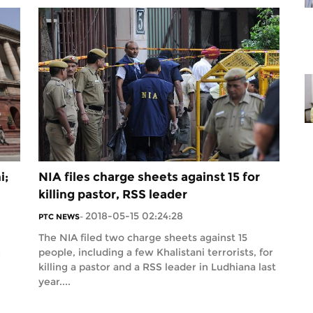
i;
NIA files charge sheets against 15 for
killing pastor, RSS leader
2018-05-15 02:24:28
PTC NEWS
-
The NIA filed two charge sheets against 15
e
people, including a few Khalistani terrorists, for
killing a pastor and a RSS leader in Ludhiana last
year....