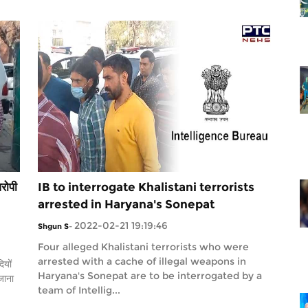
रोपी
IB to interrogate Khalistani terrorists
arrested in Haryana's Sonepat
2022-02-21 19:19:46
Shgun S
-
Four alleged Khalistani terrorists who were
arrested with a cache of illegal weapons in
ियों
Haryana's Sonepat are to be interrogated by a
जाना
team of Intellig...