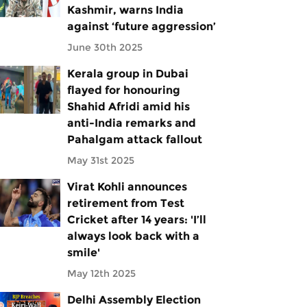
Kashmir, warns India
against ‘future aggression’
June 30th 2025
Kerala group in Dubai
flayed for honouring
Shahid Afridi amid his
anti-India remarks and
Pahalgam attack fallout
May 31st 2025
Virat Kohli announces
retirement from Test
Cricket after 14 years: 'I’ll
always look back with a
smile'
May 12th 2025
Delhi Assembly Election