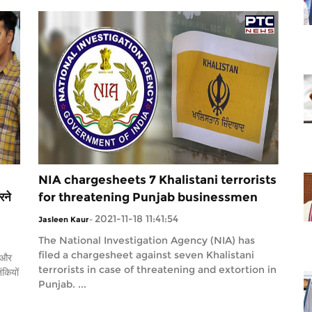
NIA chargesheets 7 Khalistani terrorists
रने
for threatening Punjab businessmen
2021-11-18 11:41:54
Jasleen Kaur
-
The National Investigation Agency (NIA) has
filed a chargesheet against seven Khalistani
 और
terrorists in case of threatening and extortion in
ंकियों
Punjab. ...