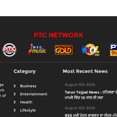
PTC NETWORK
Category
Most Recent News
ge
August 6th 2026
Business
ent
Tarun Tejpal News : ਤਹਿਲਕਾ ਦੇ ਸ
Entertainment
 of
ਮਾਮਲੇ ਵਿੱਚ 10 ਸਾਲ ਦੀ ਸਜ਼ਾ
Health
August 6th 2026
Lifestyle
RSS ਮੁਖੀ ਮੋਹਨ ਭਾਗਵਤ ਦਾ ਜੰਤਰ-ਮੰਤ