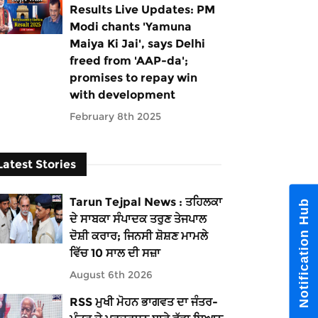
Results Live Updates: PM
Modi chants 'Yamuna
Maiya Ki Jai', says Delhi
freed from 'AAP-da';
promises to repay win
with development
February 8th 2025
Latest Stories
Tarun Tejpal News : ਤਹਿਲਕਾ
Notification
ਦੇ ਸਾਬਕਾ ਸੰਪਾਦਕ ਤਰੁਣ ਤੇਜਪਾਲ
ਦੋਸ਼ੀ ਕਰਾਰ; ਜਿਨਸੀ ਸ਼ੋਸ਼ਣ ਮਾਮਲੇ
ਵਿੱਚ 10 ਸਾਲ ਦੀ ਸਜ਼ਾ
August 6th 2026
RSS ਮੁਖੀ ਮੋਹਨ ਭਾਗਵਤ ਦਾ ਜੰਤਰ-