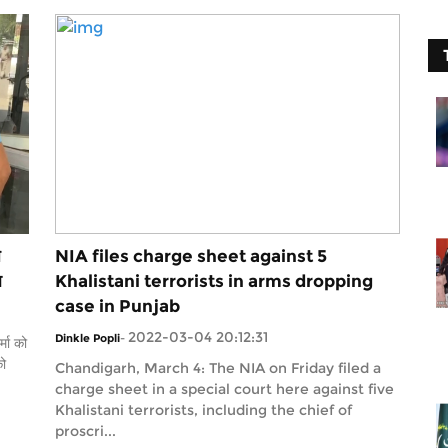
े
NIA files charge sheet against 5
ा
Khalistani terrorists in arms dropping
case in Punjab
2022-03-04 20:12:31
Dinkle Popli
-
्मा को
को
Chandigarh, March 4: The NIA on Friday filed a
charge sheet in a special court here against five
Khalistani terrorists, including the chief of
proscri...