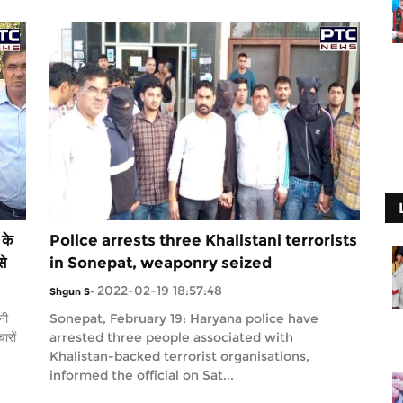
 के
Police arrests three Khalistani terrorists
से
in Sonepat, weaponry seized
2022-02-19 18:57:48
Shgun S
-
नी
Sonepat, February 19: Haryana police have
ारों
arrested three people associated with
Khalistan-backed terrorist organisations,
informed the official on Sat...