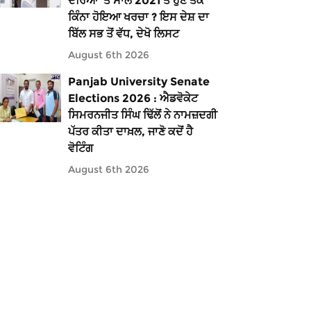
ਦੌਰਿਆਂ ’ਤੇ ਸਾਲ 2021 ਤੋਂ ਹੁਣ ਤੱਕ
ਕਿੰਨਾ ਹੋਇਆ ਖਰਚਾ ? ਇਸ ਦੇਸ਼ ਦਾ
ਬਿੱਲ ਸਭ ਤੋਂ ਵੱਧ, ਦੇਖੋ ਲਿਸਟ
August 6th 2026
Panjab University Senate
Elections 2026 : ਐਡਵੋਕੇਟ
ਸਿਮਰਨਜੀਤ ਸਿੰਘ ਢਿੱਲੋਂ ਨੇ ਨਾਮਜ਼ਦਗੀ
ਪੱਤਰ ਕੀਤਾ ਦਾਖ਼ਲ, ਜਾਣੋ ਕਦੋਂ ਹੈ
ਵੋਟਿੰਗ
August 6th 2026