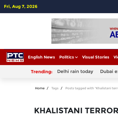
Fri, Aug 7, 2026
English News
Politics
Visual Stories
Vi
Delhi rain today
Dubai e
Trending:
Home
Tags
Posts tagged with "Khalistani terr
KHALISTANI TERROR