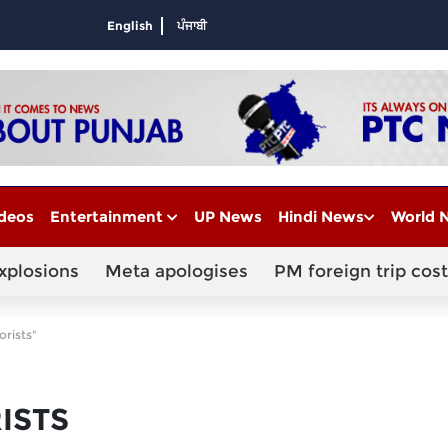
English
ਪੰਜਾਬੀ
deos
Entertainment
UP News
Hindi News
World 
xplosions
Meta apologises
PM foreign trip cost
orists"
ISTS