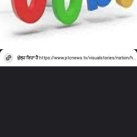
ਖੁੱਲ੍ਹ ਰਿਹਾ ਹੈ
https://www.ptcnews.tv/visualstories/nation/high-court-1265-clerk-recruitment-2026-government-jobs-4389644-2026-06-06