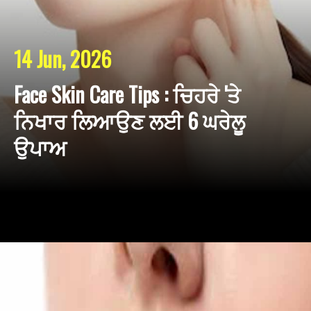
14 Jun, 2026
Face Skin Care Tips : ਚਿਹਰੇ 'ਤੇ
ਨਿਖਾਰ ਲਿਆਉਣ ਲਈ 6 ਘਰੇਲੂ
ਉਪਾਅ