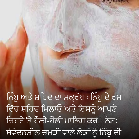
ਨਿੰਬੂ ਅਤੇ ਸ਼ਹਿਦ ਦਾ ਸਕ੍ਰੱਬ : ਨਿੰਬੂ ਦੇ ਰਸ
ਵਿੱਚ ਸ਼ਹਿਦ ਮਿਲਾਓ ਅਤੇ ਇਸਨੂੰ ਆਪਣੇ
ਚਿਹਰੇ 'ਤੇ ਹੌਲੀ-ਹੌਲੀ ਮਾਲਿਸ਼ ਕਰੋ। ਨੋਟ:
ਸੰਵੇਦਨਸ਼ੀਲ ਚਮੜੀ ਵਾਲੇ ਲੋਕਾਂ ਨੂੰ ਨਿੰਬੂ ਦੀ