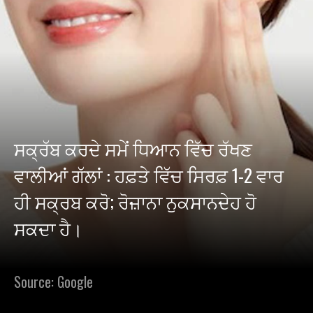
ਸਕ੍ਰੱਬ ਕਰਦੇ ਸਮੇਂ ਧਿਆਨ ਵਿੱਚ ਰੱਖਣ
ਵਾਲੀਆਂ ਗੱਲਾਂ : ਹਫ਼ਤੇ ਵਿੱਚ ਸਿਰਫ਼ 1-2 ਵਾਰ
ਹੀ ਸਕ੍ਰਬ ਕਰੋ; ਰੋਜ਼ਾਨਾ ਨੁਕਸਾਨਦੇਹ ਹੋ
ਸਕਦਾ ਹੈ।
Source: Google