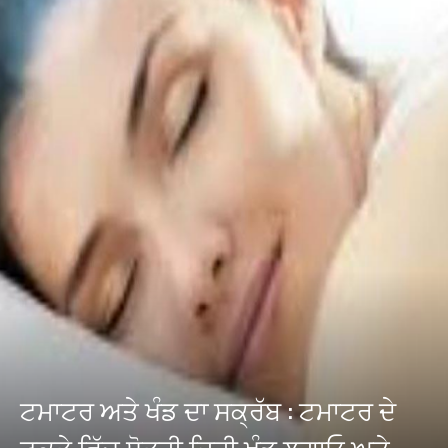
ਟਮਾਟਰ ਅਤੇ ਖੰਡ ਦਾ ਸਕ੍ਰੱਬ : ਟਮਾਟਰ ਦੇ
ਟੁਕੜੇ ਵਿੱਚ ਥੋੜ੍ਹੀ ਜਿਹੀ ਖੰਡ ਲਗਾਓ ਅਤੇ