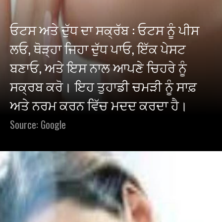
ਓਟਸ ਅਤੇ ਦੁੱਧ ਦਾ ਸਕ੍ਰੱਬ : ਓਟਸ ਨੂੰ ਪੀਸ
ਲਓ, ਥੋੜ੍ਹਾ ਜਿਹਾ ਦੁੱਧ ਪਾਓ, ਇੱਕ ਪੇਸਟ
ਬਣਾਓ, ਅਤੇ ਇਸ ਨਾਲ ਆਪਣੇ ਚਿਹਰੇ ਨੂੰ
ਸਕ੍ਰਬ ਕਰੋ। ਇਹ ਤੁਹਾਡੀ ਚਮੜੀ ਨੂੰ ਸਾਫ਼
ਅਤੇ ਨਰਮ ਕਰਨ ਵਿੱਚ ਮਦਦ ਕਰਦਾ ਹੈ।
Source: Google