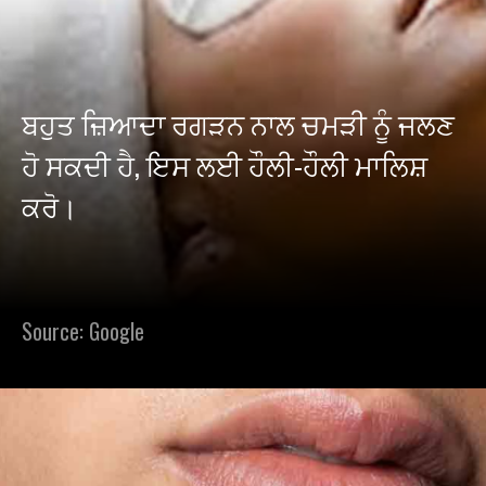
ਬਹੁਤ ਜ਼ਿਆਦਾ ਰਗੜਨ ਨਾਲ ਚਮੜੀ ਨੂੰ ਜਲਣ
ਹੋ ਸਕਦੀ ਹੈ, ਇਸ ਲਈ ਹੌਲੀ-ਹੌਲੀ ਮਾਲਿਸ਼
ਕਰੋ।
Source: Google