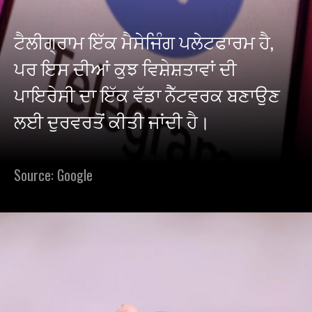
ਟੈਲੀਗ੍ਰਾਮ ਇੱਕ ਮੈਸੇਜਿੰਗ ਪਲੇਟਫਾਰਮ ਹੈ,
ਪਰ ਇਸ ਦੀਆਂ ਕੁਝ ਵਿਸ਼ੇਸ਼ਤਾਵਾਂ ਦੀ
ਪਾਇਰੇਸੀ ਦਾ ਇੱਕ ਵੱਡਾ ਨੈੱਟਵਰਕ ਬਣਾਉਣ
ਲਈ ਦੁਰਵਰਤੋਂ ਕੀਤੀ ਜਾਂਦੀ ਹੈ।
Source: Google