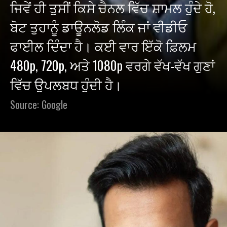
ਜਿਵੇਂ ਹੀ ਤੁਸੀਂ ਕਿਸੇ ਚੈਨਲ ਵਿੱਚ ਸ਼ਾਮਲ ਹੁੰਦੇ ਹੋ,
ਬੋਟ ਤੁਹਾਨੂੰ ਡਾਊਨਲੋਡ ਲਿੰਕ ਜਾਂ ਵੀਡੀਓ
ਫਾਈਲ ਦਿੰਦਾ ਹੈ। ਕਈ ਵਾਰ ਇੱਕੋ ਫ਼ਿਲਮ
480p, 720p, ਅਤੇ 1080p ਵਰਗੇ ਵੱਖ-ਵੱਖ ਗੁਣਾਂ
ਵਿੱਚ ਉਪਲਬਧ ਹੁੰਦੀ ਹੈ।
Source: Google