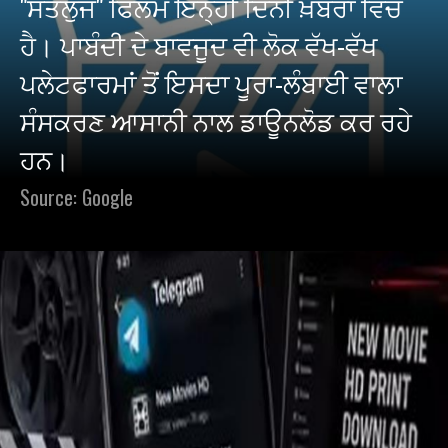
"ਸਤਲੁਜ" ਫਿਲਮ ਇਨ੍ਹੀਂ ਦਿਨੀਂ ਖ਼ਬਰਾਂ ਵਿੱਚ
ਹੈ। ਪਾਬੰਦੀ ਦੇ ਬਾਵਜੂਦ ਵੀ ਲੋਕ ਵੱਖ-ਵੱਖ
ਪਲੇਟਫਾਰਮਾਂ ਤੋਂ ਇਸਦਾ ਪੂਰਾ-ਲੰਬਾਈ ਵਾਲਾ
ਸੰਸਕਰਣ ਆਸਾਨੀ ਨਾਲ ਡਾਊਨਲੋਡ ਕਰ ਰਹੇ
ਹਨ।
Source: Google