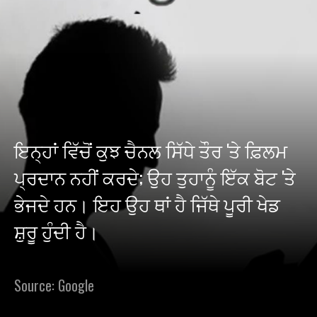
ਇਨ੍ਹਾਂ ਵਿੱਚੋਂ ਕੁਝ ਚੈਨਲ ਸਿੱਧੇ ਤੌਰ 'ਤੇ ਫ਼ਿਲਮ
ਪ੍ਰਦਾਨ ਨਹੀਂ ਕਰਦੇ; ਉਹ ਤੁਹਾਨੂੰ ਇੱਕ ਬੋਟ 'ਤੇ
ਭੇਜਦੇ ਹਨ। ਇਹ ਉਹ ਥਾਂ ਹੈ ਜਿੱਥੇ ਪੂਰੀ ਖੇਡ
ਸ਼ੁਰੂ ਹੁੰਦੀ ਹੈ।
Source: Google