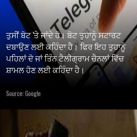
ਤੁਸੀਂ ਬੋਟ 'ਤੇ ਜਾਂਦੇ ਹੋ। ਬੋਟ ਤੁਹਾਨੂੰ ਸਟਾਰਟ
ਦਬਾਉਣ ਲਈ ਕਹਿੰਦਾ ਹੈ। ਫਿਰ ਇਹ ਤੁਹਾਨੂੰ
ਪਹਿਲਾਂ ਦੋ ਜਾਂ ਤਿੰਨ ਟੈਲੀਗ੍ਰਾਮ ਚੈਨਲਾਂ ਵਿੱਚ
ਸ਼ਾਮਲ ਹੋਣ ਲਈ ਕਹਿੰਦਾ ਹੈ।
Source: Google