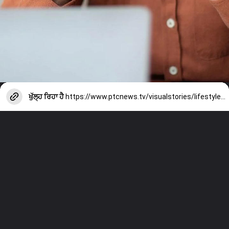
ਖੁੱਲ੍ਹ ਰਿਹਾ ਹੈ
https://www.ptcnews.tv/visualstories/lifestyle/stress-relief-7-tips-stress-free-life-tips-4389659-2026-07-06