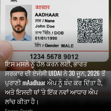
ਇਸ ਮਸਲੇ ਨੂੰ ਹੱਲ ਕਰਨ ਲਈ, ਭਾਰਤ
ਸਰਕਾਰ ਦੀ ਏਜੰਸੀ UIDAI ਨੇ 30 ਜੂਨ, 2026 ਤੋਂ
ਪੁਰਾਣੀ mAadhaar ਐਪ ਨੂੰ ਬੰਦ ਕਰ ਦਿੱਤਾ ਹੈ,
ਅਤੇ ਇਸਦੀ ਥਾਂ 'ਤੇ ਇੱਕ ਨਵਾਂ ਆਧਾਰ ਐਪ
ਲਾਂਚ ਕੀਤਾ ਹੈ।
Source: Google