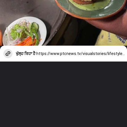
ਖੁੱਲ੍ਹ ਰਿਹਾ ਹੈ
https://www.ptcnews.tv/visualstories/lifestyle/eggs-kejriwal-history-know-easy-way-to-make-eggs-kejriwal-dish-at-home-4389657-2026-07-05