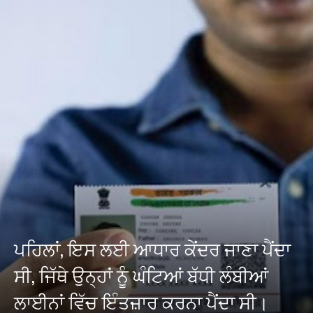
ਪਹਿਲਾਂ, ਇਸ ਲਈ ਆਧਾਰ ਕੇਂਦਰ ਜਾਣਾ ਪੈਂਦਾ
ਸੀ, ਜਿੱਥੇ ਉਨ੍ਹਾਂ ਨੂੰ ਘੰਟਿਆਂ ਬੱਧੀ ਲੰਬੀਆਂ
ਲਾਈਨਾਂ ਵਿੱਚ ਇੰਤਜ਼ਾਰ ਕਰਨਾ ਪੈਂਦਾ ਸੀ।