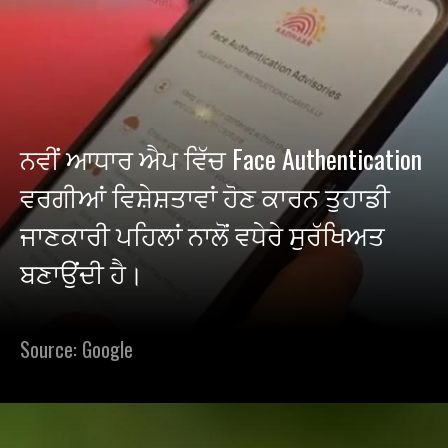
ਨਵੀਂ ਆਧਾਰ ਐਪ ਵਿੱਚ Face Authentication
ਵਰਗੀਆਂ ਵਿਸ਼ੇਸ਼ਤਾਵਾਂ ਹੋਣ ਕਾਰਨ ਤੁਹਾਡੀ
ਜਾਣਕਾਰੀ ਪਹਿਲਾਂ ਨਾਲੋਂ ਵਧੇਰੇ ਸੁਰੱਖਿਅਤ
ਬਣਾਉਂਦੀ ਹੈ।
Source: Google