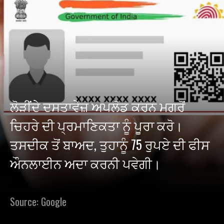
ਲੋੜੀਂਦੇ ਦਸਤਾਵੇਜ਼ ਅਪਲੋਡ ਕਰਨ ਮਗਰੋਂ
ਚਿਹਰੇ ਦੀ ਪ੍ਰਮਾਣਿਕਤਾ ਨੂੰ ਪੂਰਾ ਕਰੋ।
ਤਸਦੀਕ ਤੋਂ ਬਾਅਦ, ਤੁਹਾਨੂੰ 75 ਰੁਪਏ ਦੀ ਫੀਸ
ਔਨਲਾਈਨ ਅਦਾ ਕਰਨੀ ਪਵੇਗੀ।
Source: Google