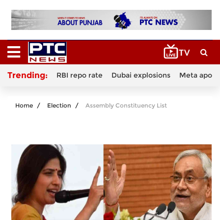
Trending:
RBI repo rate
Dubai explosions
Meta apolo
Home
Election
Assembly Constituency List