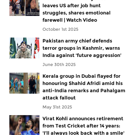
leaves US after job hunt
struggles, shares emotional
farewell | Watch Video
October 1st 2025
Pakistan army chief defends
terror groups in Kashmir, warns
India against ‘future aggression’
June 30th 2025
Kerala group in Dubai flayed for
honouring Shahid Afridi amid his
anti-India remarks and Pahalgam
attack fallout
May 31st 2025
Virat Kohli announces retirement
from Test Cricket after 14 years:
'I’ll always look back with a smile'