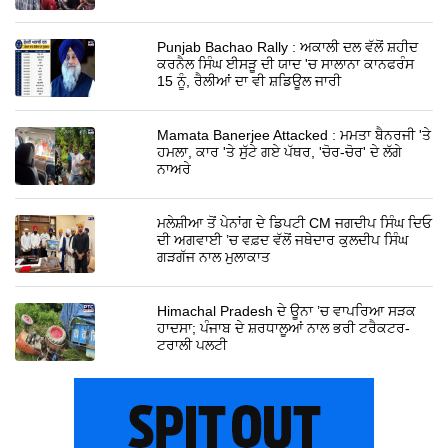
Punjab Bachao Rally : ਅਕਾਲੀ ਦਲ ਵੱਲੋਂ ਸ਼ਹੀਦ
ਕਰਨੈਲ ਸਿੰਘ ਈਸੜੂ ਦੀ ਯਾਦ 'ਚ ਸਾਲਾਨਾ ਕਾਨਫਰੰਸ
15 ਨੂੰ, ਰੈਲੀਆਂ ਦਾ ਵੀ ਸ਼ਡਿਊਲ ਜਾਰੀ
Mamata Banerjee Attacked : ਮਮਤਾ ਬੈਨਰਜੀ 'ਤੇ
ਹਮਲਾ, ਕਾਰ 'ਤੇ ਸੁੱਟੇ ਗਏ ਪੱਥਰ, 'ਚੋਰ-ਚੋਰ' ਦੇ ਲੱਗੇ
ਨਾਅਰੇ
ਮਲੇਸ਼ੀਆ ਤੋਂ ਪੇਨਾਂਗ ਦੇ ਡਿਪਟੀ CM ਜਗਦੀਪ ਸਿੰਘ ਦਿਓ
ਦੀ ਅਗਵਾਈ ’ਚ ਵਫ਼ਦ ਵੱਲੋਂ ਜਥੇਦਾਰ ਕੁਲਦੀਪ ਸਿੰਘ
ਗੜਗੱਜ ਨਾਲ ਮੁਲਾਕਾਤ
Himachal Pradesh ਦੇ ਊਨਾ ’ਚ ਵਾਪਰਿਆ ਸੜਕ
ਹਾਦਸਾ; ਪੰਜਾਬ ਦੇ ਸ਼ਰਧਾਲੂਆਂ ਨਾਲ ਭਰੀ ਟਰੈਕਟਰ-
ਟਰਾਲੀ ਪਲਟੀ