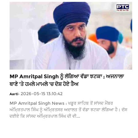
MP Amritpal Singh ਨੂੰ ਲੱਗਿਆ ਵੱਡਾ ਝਟਕਾ ; ਅਜਨਾਲਾ
ਥਾਣੇ ’ਤੇ ਹਮਲੇ ਮਾਮਲੇ ’ਚ ਦੋਸ਼ ਹੋਏ ਤੈਅ
2026-05-15 13:10:42
Aarti
-
MP Amritpal Singh News : ਖਡੂਰ ਸਾਹਿਬ ਤੋਂ ਸਾਂਸਦ ਮੈਂਬਰ
ਅੰਮ੍ਰਿਤਪਾਲ ਸਿੰਘ ਨੂੰ ਅੰਮ੍ਰਿਤਸਰ ਅਦਾਲਤ ਤੋਂ ਵੱਡਾ ਝਟਕਾ ਲੱਗਿਆ ਹੈ। ਦੱਸ
ਦਈਏ ਕਿ ਸਾਂਸਦ ਅੰਮ੍ਰਿਤਪਾਲ ਸਿੰਘ ਦੀ ਵੀ...