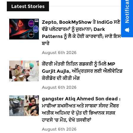
Latest Stories
Zepto, BookMyShow ਤੇ IndiGo ਸਣੇ 9
ਵੱਡੇ ਪਲੇਟਫਾਰਮਾਂ ਨੂੰ ਜੁਰਮਾਨਾ; Dark
Patterns ਨੂੰ ਲੈ ਕੇ ਹੋਈ ਕਾਰਵਾਈ; ਜਾਣੋ ਇਸ
ਬਾਰੇ
August 6th 2026
ਕੇਂਦਰੀ ਮੰਤਰੀ ਨਿਤਿਨ ਗਡਕਰੀ ਨੂੰ ਮਿਲੇ MP
Gurjit Aujla, ਅੰਮ੍ਰਿਤਸਰ ਲਈ ਐਲੀਵੇਟਿਡ
ਕੋਰੀਡੋਰ ਦੀ ਕੀਤੀ ਮੰਗ
August 6th 2026
gangster Atiq Ahmed Son dead :
ਮਾਫੀਆ ਸ਼ਖਸੀਅਤ ਅਤੇ ਸਾਬਕਾ ਸੰਸਦ ਮੈਂਬਰ
ਅਤੀਕ ਅਹਿਮਦ ਦੇ ਪੁੱਤ ਦੀ ਭਿਆਨਕ ਸੜਕ
ਹਾਦਸੇ ’ਚ ਮੌਤ, ਦੇਖੋ ਤਸਵੀਰਾਂ
August 6th 2026