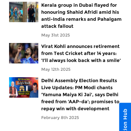
Kerala group in Dubai flayed for
honouring Shahid Afridi amid his
anti-India remarks and Pahalgam
attack fallout
May 31st 2025
Virat Kohli announces retirement
from Test Cricket after 14 years:
'I’ll always look back with a smile'
May 12th 2025
Delhi Assembly Election Results
Live Updates: PM Modi chants
'Yamuna Maiya Ki Jai', says Delhi
freed from 'AAP-da'; promises to
repay win with development
Notification Hub
February 8th 2025