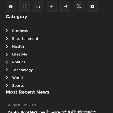
Category
Business
Entertainment
Health
Lifestyle
Politics
Technology
World
Sports
Most Recent News
August 6th 2026
Zepto, BookMyShow ਤੇ IndiGo ਸਣੇ 9 ਵੱਡੇ ਪਲੇਟਫਾਰਮਾਂ ਨੂੰ