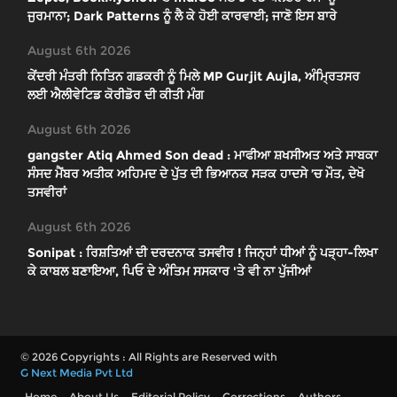
ਜੁਰਮਾਨਾ; Dark Patterns ਨੂੰ ਲੈ ਕੇ ਹੋਈ ਕਾਰਵਾਈ; ਜਾਣੋ ਇਸ ਬਾਰੇ
August 6th 2026
ਕੇਂਦਰੀ ਮੰਤਰੀ ਨਿਤਿਨ ਗਡਕਰੀ ਨੂੰ ਮਿਲੇ MP Gurjit Aujla, ਅੰਮ੍ਰਿਤਸਰ
ਲਈ ਐਲੀਵੇਟਿਡ ਕੋਰੀਡੋਰ ਦੀ ਕੀਤੀ ਮੰਗ
August 6th 2026
gangster Atiq Ahmed Son dead : ਮਾਫੀਆ ਸ਼ਖਸੀਅਤ ਅਤੇ ਸਾਬਕਾ
ਸੰਸਦ ਮੈਂਬਰ ਅਤੀਕ ਅਹਿਮਦ ਦੇ ਪੁੱਤ ਦੀ ਭਿਆਨਕ ਸੜਕ ਹਾਦਸੇ ’ਚ ਮੌਤ, ਦੇਖੋ
ਤਸਵੀਰਾਂ
August 6th 2026
Sonipat : ਰਿਸ਼ਤਿਆਂ ਦੀ ਦਰਦਨਾਕ ਤਸਵੀਰ ! ਜਿਨ੍ਹਾਂ ਧੀਆਂ ਨੂੰ ਪੜ੍ਹਾ-ਲਿਖਾ
ਕੇ ਕਾਬਲ ਬਣਾਇਆ, ਪਿਓ ਦੇ ਅੰਤਿਮ ਸਸਕਾਰ 'ਤੇ ਵੀ ਨਾ ਪੁੱਜੀਆਂ
© 2026 Copyrights : All Rights are Reserved with
G Next Media Pvt Ltd
Home
About Us
Editorial Policy
Corrections
Authors