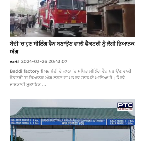
ਬੱਦੀ ’ਚ ਹੁਣ ਸੀਲਿੰਗ ਫੈਨ ਬਣਾਉਣ ਵਾਲੀ ਫੈਕਟਰੀ ਨੂੰ ਲੱਗੀ ਭਿਆਨਕ
ਅੱਗ
2024-03-26 20:43:07
Aarti
-
Baddi factory fire: ਬੱਦੀ ਦੇ ਕਾਠਾ ’ਚ ਸਥਿਤ ਸੀਲਿੰਗ ਫੈਨ ਬਣਾਉਣ ਵਾਲੀ
ਫੈਕਟਰੀ ’ਚ ਭਿਆਨਕ ਅੱਗ ਲੱਗਣ ਦਾ ਮਾਮਲਾ ਸਾਹਮਣੇ ਆਇਆ ਹੈ। ਮਿਲੀ
ਜਾਣਕਾਰੀ ਮੁਤਾਬਿਕ ...