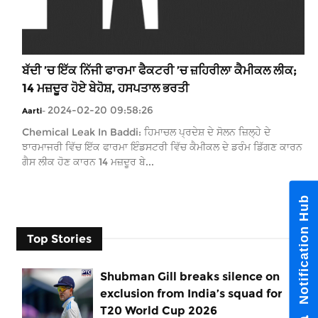
ਬੱਦੀ ’ਚ ਇੱਕ ਨਿੱਜੀ ਫਾਰਮਾ ਫੈਕਟਰੀ ’ਚ ਜ਼ਹਿਰੀਲਾ ਕੈਮੀਕਲ ਲੀਕ;
14 ਮਜ਼ਦੂਰ ਹੋਏ ਬੇਹੋਸ਼, ਹਸਪਤਾਲ ਭਰਤੀ
2024-02-20 09:58:26
Aarti
-
Chemical Leak In Baddi: ਹਿਮਾਚਲ ਪ੍ਰਦੇਸ਼ ਦੇ ਸੋਲਨ ਜ਼ਿਲ੍ਹੇ ਦੇ
ਝਾਰਮਾਜਰੀ ਵਿੱਚ ਇੱਕ ਫਾਰਮਾ ਇੰਡਸਟਰੀ ਵਿੱਚ ਕੈਮੀਕਲ ਦੇ ਡਰੰਮ ਡਿੱਗਣ ਕਾਰਨ
ਗੈਸ ਲੀਕ ਹੋਣ ਕਾਰਨ 14 ਮਜ਼ਦੂਰ ਬੇ...
Notification Hub
Top Stories
Shubman Gill breaks silence on
exclusion from India’s squad for
T20 World Cup 2026