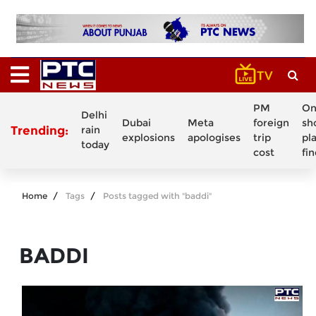
PM
On
Delhi
Dubai
Meta
foreign
sh
Trending:
rain
explosions
apologises
trip
pl
today
cost
fi
Home
Tags
Posts tagged with "baddi"
BADDI