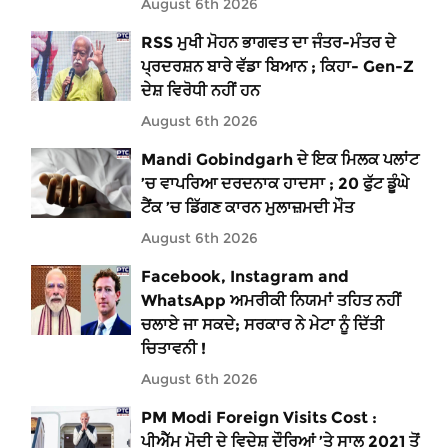
August 6th 2026
RSS ਮੁਖੀ ਮੋਹਨ ਭਾਗਵਤ ਦਾ ਜੰਤਰ-ਮੰਤਰ ਦੇ
ਪ੍ਰਦਰਸ਼ਨ ਬਾਰੇ ਵੱਡਾ ਬਿਆਨ ; ਕਿਹਾ- Gen-Z
ਦੇਸ਼ ਵਿਰੋਧੀ ਨਹੀਂ ਹਨ
August 6th 2026
Mandi Gobindgarh ਦੇ ਇਕ ਮਿਲਕ ਪਲਾਂਟ
’ਚ ਵਾਪਰਿਆ ਦਰਦਨਾਕ ਹਾਦਸਾ ; 20 ਫੁੱਟ ਡੂੰਘੇ
ਟੈਂਕ ’ਚ ਡਿੱਗਣ ਕਾਰਨ ਮੁਲਾਜ਼ਮਦੀ ਮੌਤ
August 6th 2026
Facebook, Instagram and
WhatsApp ਅਮਰੀਕੀ ਨਿਯਮਾਂ ਤਹਿਤ ਨਹੀਂ
ਚਲਾਏ ਜਾ ਸਕਦੇ; ਸਰਕਾਰ ਨੇ ਮੇਟਾ ਨੂੰ ਦਿੱਤੀ
ਚਿਤਾਵਨੀ !
August 6th 2026
PM Modi Foreign Visits Cost :
ਪੀਐੱਮ ਮੋਦੀ ਦੇ ਵਿਦੇਸ਼ ਦੌਰਿਆਂ ’ਤੇ ਸਾਲ 2021 ਤੋਂ